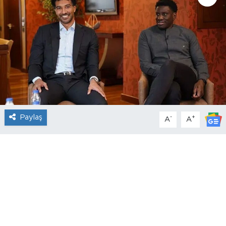
Paylaş
-
+
A
A