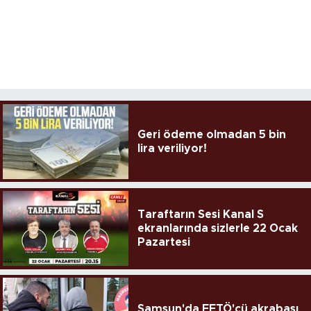
Geri ödeme olmadan 5 bin
lira veriliyor!
Taraftarın Sesi Kanal S
ekranlarında sizlerle 22 Ocak
Pazartesi
Samsun'da FETÖ'cü akrabası