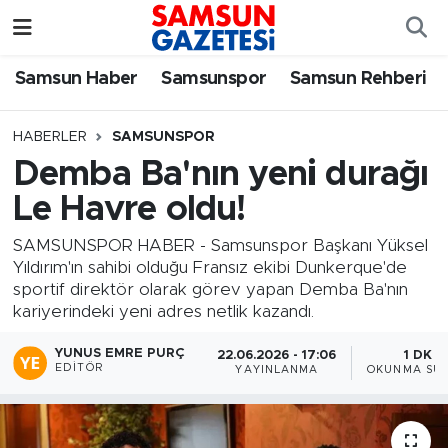
Samsun Haber
Samsun Nöbetçi Eczaneler
Samsun Haber
Samsunspor
Samsun Rehberi
Samsunspor
Samsun Hava Durumu
HABERLER
SAMSUNSPOR
Demba Ba'nın yeni durağı
Samsun Rehberi
SAMSUN Namaz Vakitleri
Le Havre oldu!
Resmi İlanlar
Samsun Trafik Yoğunluk Haritası
SAMSUNSPOR HABER - Samsunspor Başkanı Yüksel
Yıldırım'ın sahibi olduğu Fransız ekibi Dunkerque'de
Süper Lig Puan Durumu ve Fikstür
sportif direktör olarak görev yapan Demba Ba'nın
kariyerindeki yeni adres netlik kazandı.
Tüm Manşetler
YUNUS EMRE PURÇ
22.06.2026 - 17:06
1 DK
EDITÖR
YAYINLANMA
OKUNMA SÜR
Son Dakika Haberleri
Haber Arşivi