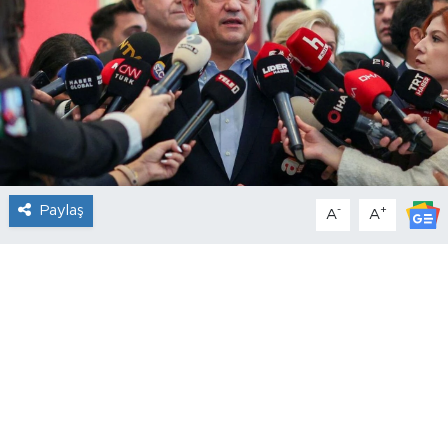
Paylaş
-
+
A
A