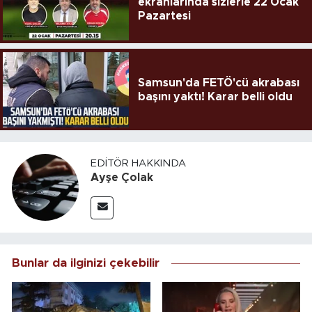
ekranlarında sizlerle 22 Ocak
Pazartesi
Samsun'da FETÖ'cü akrabası
başını yaktı! Karar belli oldu
EDITÖR HAKKINDA
Ayşe Çolak
Bunlar da ilginizi çekebilir