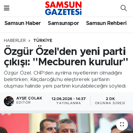
Samsun Haber
Samsun Nöbetçi Eczaneler
Samsun Haber
Samsunspor
Samsun Rehberi
Samsunspor
Samsun Hava Durumu
HABERLER
TÜRKIYE
Özgür Özel'den yeni parti
Samsun Rehberi
SAMSUN Namaz Vakitleri
çıkışı: "Mecburen kurulur"
Resmi İlanlar
Samsun Trafik Yoğunluk Haritası
Özgür Özel, CHP'den ayrılma niyetlerinin olmadığını
belirtirken, Kılıçdaroğlu'nu eleştirerek şartların
Süper Lig Puan Durumu ve Fikstür
oluşması halinde yeni partinin kurulabileceğini söyledi.
Tüm Manşetler
AYŞE ÇOLAK
12.06.2026 - 14:37
2 DK
EDITÖR
YAYINLANMA
OKUNMA SÜRESI
Son Dakika Haberleri
Haber Arşivi