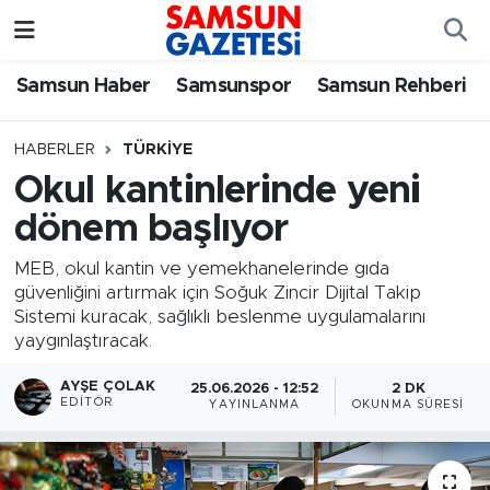
Samsun Haber
Samsun Nöbetçi Eczaneler
Samsun Haber
Samsunspor
Samsun Rehberi
Samsunspor
Samsun Hava Durumu
HABERLER
TÜRKIYE
Okul kantinlerinde yeni
Samsun Rehberi
SAMSUN Namaz Vakitleri
dönem başlıyor
Resmi İlanlar
Samsun Trafik Yoğunluk Haritası
MEB, okul kantin ve yemekhanelerinde gıda
güvenliğini artırmak için Soğuk Zincir Dijital Takip
Süper Lig Puan Durumu ve Fikstür
Sistemi kuracak, sağlıklı beslenme uygulamalarını
yaygınlaştıracak.
Tüm Manşetler
AYŞE ÇOLAK
25.06.2026 - 12:52
2 DK
EDITÖR
YAYINLANMA
OKUNMA SÜRESI
Son Dakika Haberleri
Haber Arşivi