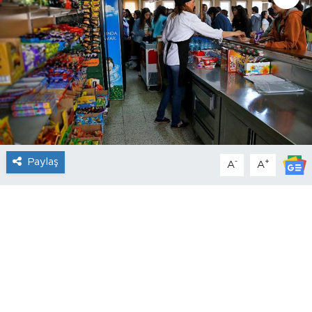
Paylaş
-
+
A
A