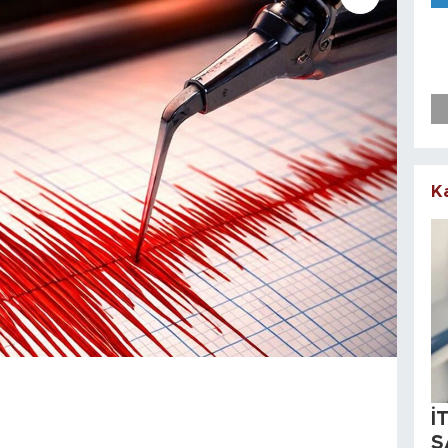
K
İ
S