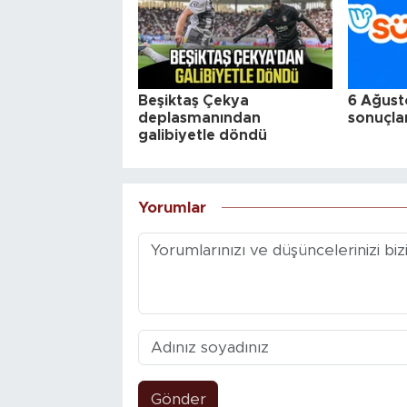
Beşiktaş Çekya
6 Ağust
deplasmanından
sonuçlar
galibiyetle döndü
Yorumlar
Gönder