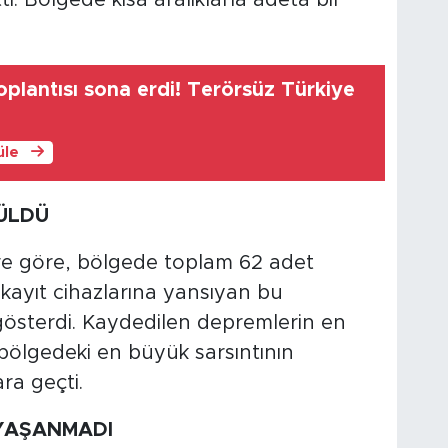
oplantısı sona erdi! Terörsüz Türkiye
üle
ÜLDÜ
ere göre, bölgede toplam 62 adet
kayıt cihazlarına yansıyan bu
ık gösterdi. Kaydedilen depremlerin en
bölgedeki en büyük sarsıntının
ra geçti.
YAŞANMADI