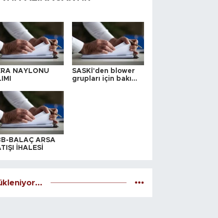
ERA NAYLONU
SASKİ'den blower
IMI
grupları için bakım
ihalesi
BB-BALAÇ ARSA
TIŞI İHALESİ
kleniyor...