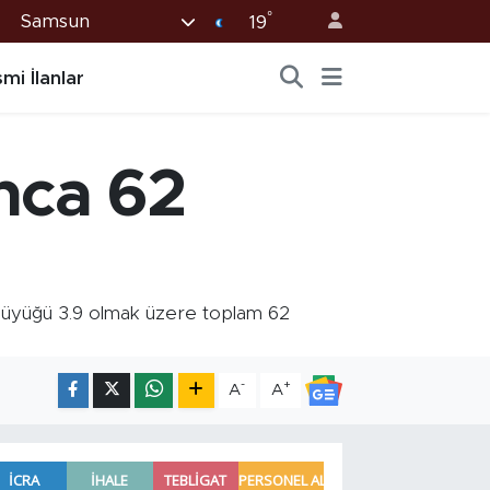
°
Samsun
19
mi İlanlar
unca 62
 büyüğü 3.9 olmak üzere toplam 62
-
+
A
A