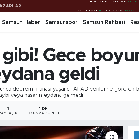
AZARLAR
BITCOIN
64.643,95
%0.16
DOLAR
47,6704
%0
Samsun Haber
Samsunspor
Samsun Rehberi
Res
EURO
55,0406
%-0.08
STERLİN
64,2143
%0
k gibi! Gece boy
G.ALTIN
6500.87
%0.12
BİST100
13.799
%70
ydana geldi
oyunca deprem fırtınası yaşandı. AFAD verilerine göre en
n kaybı veya hasar meydana gelmedi.
1
1 DK
PAYLAŞIM
OKUNMA SÜRESI