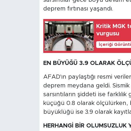
deprem fırtınası yaşandı.
Kritik MGK t
vurgusu
İçeriği Görünt
EN BÜYÜĞÜ 3.9 OLARAK ÖLÇ
AFAD'ın paylaştığı resmi veril
deprem meydana geldi. Sismik 
sarsıntıların şiddeti ise farklıl
küçüğü 0.8 olarak ölçülürken, 
büyüklüğü ise 3.9 olarak kayıtla
HERHANGİ BİR OLUMSUZLUK 