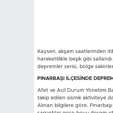
Kayseri, akşam saatlerinden it
hareketlilikle beşik gibi salland
depremler serisi, bölge sakinler
PINARBAŞI İLÇESİNDE DEPREM
Afet ve Acil Durum Yönetimi B
takip edilen sismik aktiviteye d
Alınan bilgilere göre, Pınarbaş
sarsıntılar gece boyu devam ett