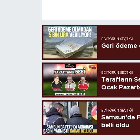
EDITÖRÜN SEÇTIĞI
Geri ödeme o
EDITÖRÜN SEÇTIĞI
Taraftarın Se
Ocak Pazart
EDITÖRÜN SEÇTIĞI
Samsun'da FE
belli oldu