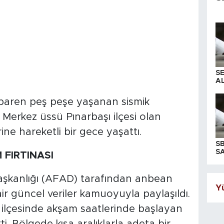
S
AL
ibaren peş peşe yaşanan sismik
ı. Merkez üssü Pınarbaşı ilçesi olan
ine hareketli bir gece yaşattı.
S
SA
 FIRTINASI
aşkanlığı (AFAD) tarafından anbean
Yü
air güncel veriler kamuoyuyla paylaşıldı.
ı ilçesinde akşam saatlerinde başlayan
i. Bölgede kısa aralıklarla adeta bir