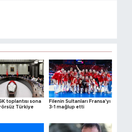
GK toplantısı sona
Filenin Sultanları Fransa'yı
erörsüz Türkiye
3-1 mağlup etti
u