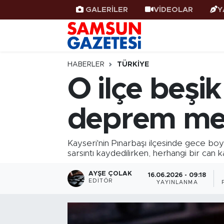
GALERİLER
VİDEOLAR
Y
Samsun Haber
Samsun Nöbetçi Eczaneler
Samsunspor
Samsun Hava Durumu
HABERLER
TÜRKIYE
O ilçe beşi
Samsun Rehberi
SAMSUN Namaz Vakitleri
deprem me
Resmi İlanlar
Samsun Trafik Yoğunluk Haritası
Süper Lig Puan Durumu ve Fikstür
Kayseri'nin Pınarbaşı ilçesinde gece b
sarsıntı kaydedilirken, herhangi bir ca
Tüm Manşetler
AYŞE ÇOLAK
16.06.2026 - 09:18
EDITÖR
YAYINLANMA
Son Dakika Haberleri
Haber Arşivi