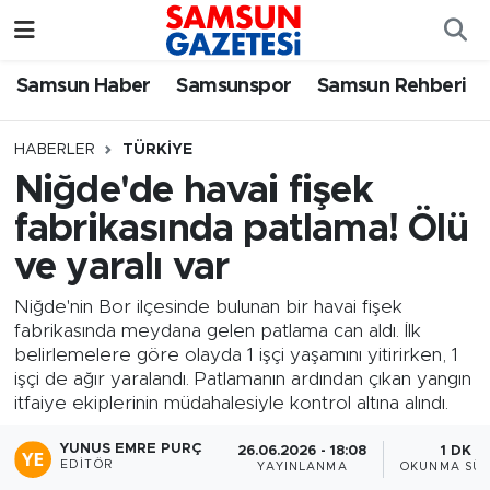
Samsun Haber
Samsun Nöbetçi Eczaneler
Samsun Haber
Samsunspor
Samsun Rehberi
Samsunspor
Samsun Hava Durumu
HABERLER
TÜRKIYE
Niğde'de havai fişek
Samsun Rehberi
SAMSUN Namaz Vakitleri
fabrikasında patlama! Ölü
Resmi İlanlar
Samsun Trafik Yoğunluk Haritası
ve yaralı var
Süper Lig Puan Durumu ve Fikstür
Niğde'nin Bor ilçesinde bulunan bir havai fişek
fabrikasında meydana gelen patlama can aldı. İlk
belirlemelere göre olayda 1 işçi yaşamını yitirirken, 1
Tüm Manşetler
işçi de ağır yaralandı. Patlamanın ardından çıkan yangın
itfaiye ekiplerinin müdahalesiyle kontrol altına alındı.
Son Dakika Haberleri
YUNUS EMRE PURÇ
26.06.2026 - 18:08
1 DK
EDITÖR
YAYINLANMA
OKUNMA SÜR
Haber Arşivi