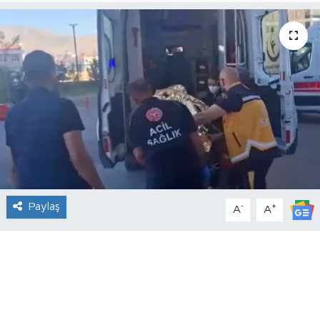
Paylaş
-
+
A
A