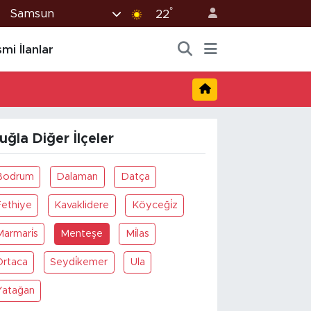
°
Samsun
22
mi İlanlar
uğla Diğer İlçeler
Bodrum
Dalaman
Datça
Fethiye
Kavaklidere
Köyceği̇z
armari̇s
Menteşe
Mi̇las
Ortaca
Seydi̇kemer
Ula
Yatağan