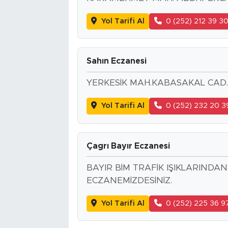
Yol Tarifi Al
0 (252) 212 39 3
Sahın Eczanesi
YERKESİK MAH.KABASAKAL CAD
Yol Tarifi Al
0 (252) 232 20 3
Çagrı Bayır Eczanesi
BAYIR BİM TRAFİK IŞIKLARINDAN
ECZANEMİZDESİNİZ.
Yol Tarifi Al
0 (252) 225 36 9