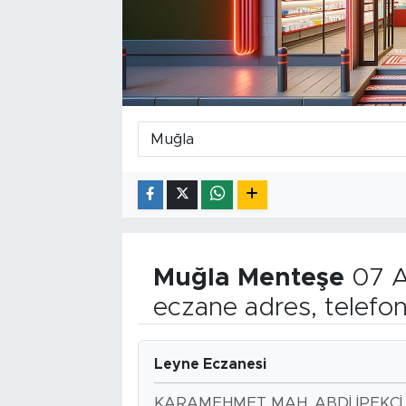
Muğla
Menteşe
07 A
eczane adres, telefo
Leyne Eczanesi
KARAMEHMET MAH. ABDİ İPEKCİ 