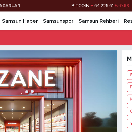
AZARLAR
BITCOIN
64.225,61
%-0.63
DOLAR
47,7143
%0.16
Samsun Haber
Samsunspor
Samsun Rehberi
Res
EURO
55,0317
%-0.02
STERLİN
64,2463
%0.07
G.ALTIN
6510.40
%0.45
M
BİST100
13.799
%70
M