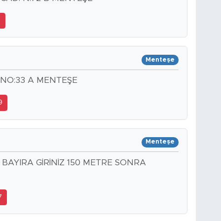
0
Menteşe
.NO:33 A MENTEŞE
9
Menteşe
 BAYIRA GİRİNİZ 150 METRE SONRA
7