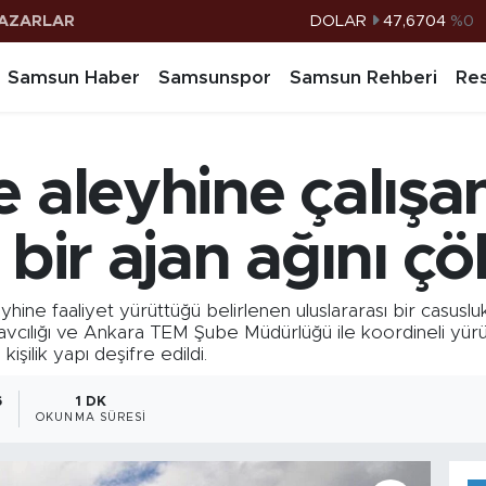
AZARLAR
DOLAR
47,6704
%0
EURO
55,0406
%-0.08
Samsun Haber
Samsunspor
Samsun Rehberi
Res
STERLİN
64,2143
%0
G.ALTIN
6500.87
%0.12
e aleyhine çalışa
BİST100
13.799
%70
BITCOIN
64.643,95
%0.16
 bir ajan ağını çö
aleyhine faaliyet yürüttüğü belirlenen uluslararası bir casu
vcılığı ve Ankara TEM Şube Müdürlüğü ile koordineli yürüt
kişilik yapı deşifre edildi.
6
1 DK
OKUNMA SÜRESI