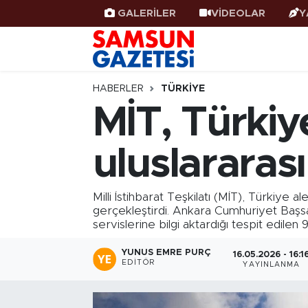
GALERİLER
VİDEOLAR
Y
Samsun Haber
Samsun Nöbetçi Eczaneler
Samsunspor
Samsun Hava Durumu
HABERLER
TÜRKIYE
MİT, Türkiy
Samsun Rehberi
SAMSUN Namaz Vakitleri
uluslararası
Resmi İlanlar
Samsun Trafik Yoğunluk Haritası
Süper Lig Puan Durumu ve Fikstür
Milli İstihbarat Teşkilatı (MİT), Türkiye 
gerçekleştirdi. Ankara Cumhuriyet Başsa
servislerine bilgi aktardığı tespit edilen 9 
Tüm Manşetler
YUNUS EMRE PURÇ
16.05.2026 - 16:1
Son Dakika Haberleri
EDITÖR
YAYINLANMA
Haber Arşivi