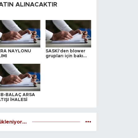
ATIN ALINACAKTIR
ERA NAYLONU
SASKİ'den blower
IMI
grupları için bakım
ihalesi
BB-BALAÇ ARSA
TIŞI İHALESİ
kleniyor...