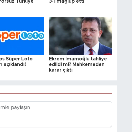
erörsüz Türkiye
3-1 mağlup etti
u
os Süper Loto
Ekrem İmamoğlu tahliye
ı açıklandı!
edildi mi? Mahkemeden
karar çıktı