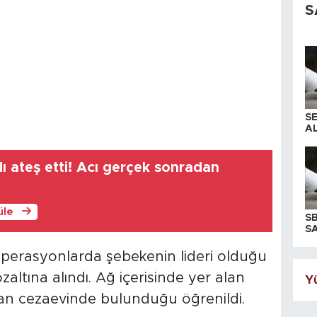
S
S
AL
 ateş etti! Acı gerçek sonradan
üle
S
SA
operasyonlarda şebekenin lideri olduğu
özaltına alındı. Ağ içerisinde yer alan
Yü
ardan cezaevinde bulunduğu öğrenildi.