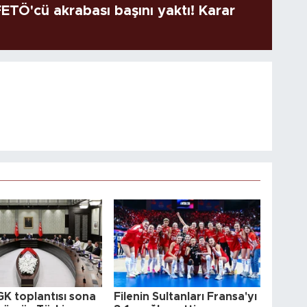
TÖ'cü akrabası başını yaktı! Karar
GK toplantısı sona
Filenin Sultanları Fransa'yı