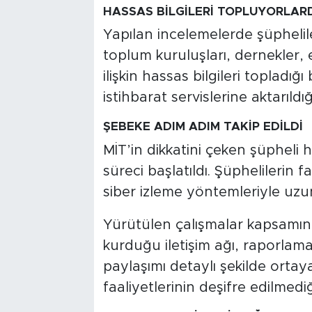
HASSAS BİLGİLERİ TOPLUYORLAR
Yapılan incelemelerde şüphelile
toplum kuruluşları, dernekler, 
ilişkin hassas bilgileri topladığı
istihbarat servislerine aktarıldığı
ŞEBEKE ADIM ADIM TAKİP EDİLDİ
MİT’in dikkatini çeken şüpheli h
süreci başlatıldı. Şüphelilerin fa
siber izleme yöntemleriyle uzu
Yürütülen çalışmalar kapsamın
kurduğu iletişim ağı, raporlam
paylaşımı detaylı şekilde ortaya
faaliyetlerinin deşifre edilmed