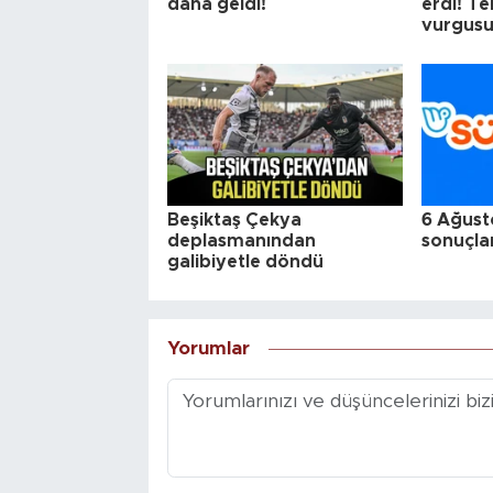
daha geldi!
erdi! T
vurgus
Beşiktaş Çekya
6 Ağust
deplasmanından
sonuçlar
galibiyetle döndü
Yorumlar