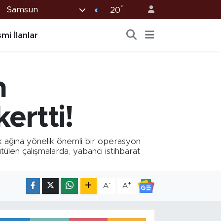
°
Samsun
20
mi İlanlar
n
kertti!
sluk ağına yönelik önemli bir operasyon
ülen çalışmalarda, yabancı istihbarat
-
+
A
A