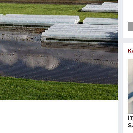
K
İ
S