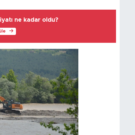
fiyatı ne kadar oldu?
üle