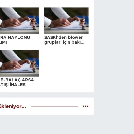
ERA NAYLONU
SASKİ'den blower
IMI
grupları için bakım
ihalesi
BB-BALAÇ ARSA
TIŞI İHALESİ
kleniyor...