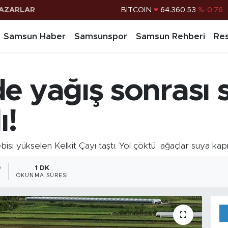
AZARLAR
DOLAR
47,7143
%0.16
EURO
55,0317
%-0.02
Samsun Haber
Samsunspor
Samsun Rehberi
Res
STERLİN
64,2463
%0.07
G.ALTIN
6574.81
%1.44
e yağış sonrası s
BİST100
13.887
%64
BITCOIN
64.360,53
%-0.76
ı!
ebisi yükselen Kelkit Çayı taştı. Yol çöktü, ağaçlar suya kapı
0
1 DK
OKUNMA SÜRESI