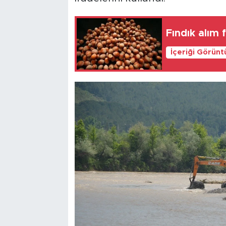
Fındık alım 
İçeriği Görünt