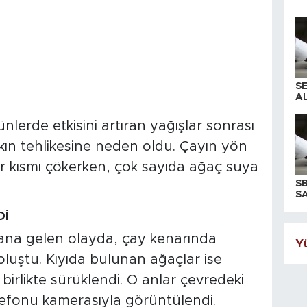
S
AL
nlerde etkisini artıran yağışlar sonrası
şkın tehlikesine neden oldu. Çayın yön
bir kısmı çökerken, çok sayıda ağaç suya
S
SA
Dİ
ana gelen olayda, çay kenarında
Yü
luştu. Kıyıda bulunan ağaçlar ise
birlikte sürüklendi. O anlar çevredeki
lefonu kamerasıyla görüntülendi.