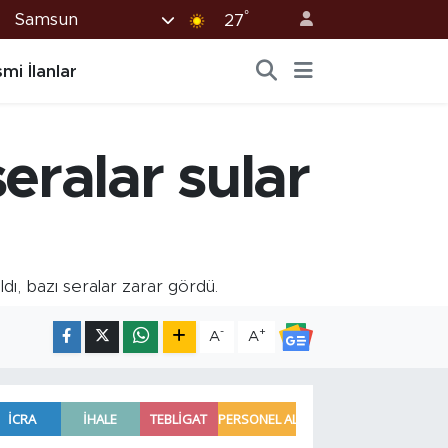
°
Samsun
27
mi İlanlar
eralar sular
ldı, bazı seralar zarar gördü.
-
+
A
A