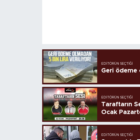
EDITÖRÜN SEÇTIĞI
Geri ödeme o
EDITÖRÜN SEÇTIĞI
Taraftarın Se
Ocak Pazart
EDITÖRÜN SEÇTIĞI