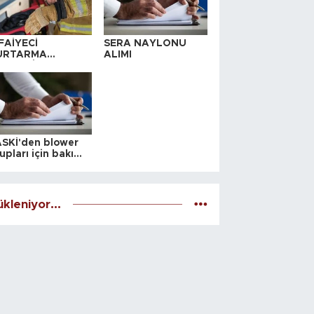
FAİYECİ
SERA NAYLONU
URTARMA
ALIMI
YAFETİ SATIN
LINACAKTIR
SKİ'den blower
upları için bakım
alesi
kleniyor...