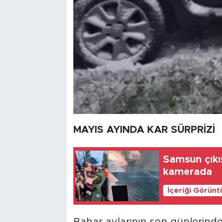
MAYIS AYINDA KAR SÜRPRİZİ
Samsun çıkı
kamerada
İçeriği Görünt