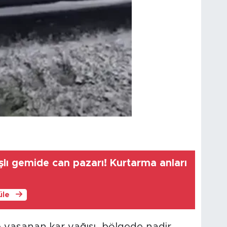
şlı gemide can pazarı! Kurtarma anları
üle