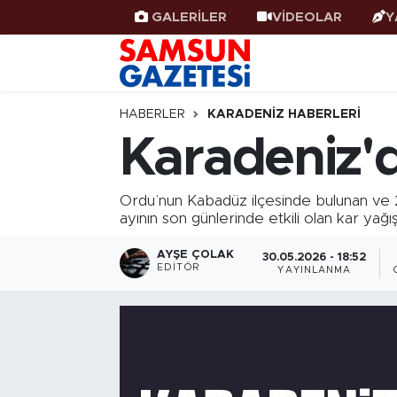
GALERİLER
VİDEOLAR
Y
Samsun Haber
Samsun Nöbetçi Eczaneler
Samsunspor
Samsun Hava Durumu
HABERLER
KARADENIZ HABERLERI
Karadeniz'd
Samsun Rehberi
SAMSUN Namaz Vakitleri
Ordu’nun Kabadüz ilçesinde bulunan ve 2
Resmi İlanlar
Samsun Trafik Yoğunluk Haritası
ayının son günlerinde etkili olan kar yağ
Süper Lig Puan Durumu ve Fikstür
AYŞE ÇOLAK
30.05.2026 - 18:52
EDITÖR
YAYINLANMA
Tüm Manşetler
Son Dakika Haberleri
Haber Arşivi