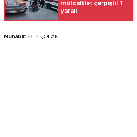
motosiklet çarpıştı! 1
yaralı
Muhabir:
ELİF ÇOLAK