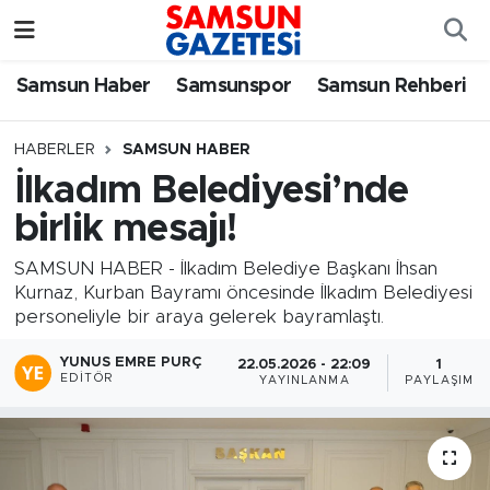
Samsun Haber
Samsun Nöbetçi Eczaneler
Samsun Haber
Samsunspor
Samsun Rehberi
Samsunspor
Samsun Hava Durumu
HABERLER
SAMSUN HABER
İlkadım Belediyesi’nde
Samsun Rehberi
SAMSUN Namaz Vakitleri
birlik mesajı!
Resmi İlanlar
Samsun Trafik Yoğunluk Haritası
SAMSUN HABER - İlkadım Belediye Başkanı İhsan
Kurnaz, Kurban Bayramı öncesinde İlkadım Belediyesi
Süper Lig Puan Durumu ve Fikstür
personeliyle bir araya gelerek bayramlaştı.
Tüm Manşetler
YUNUS EMRE PURÇ
22.05.2026 - 22:09
1
EDITÖR
YAYINLANMA
PAYLAŞIM
Son Dakika Haberleri
Haber Arşivi