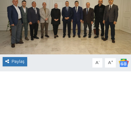
Paylaş
-
+
A
A