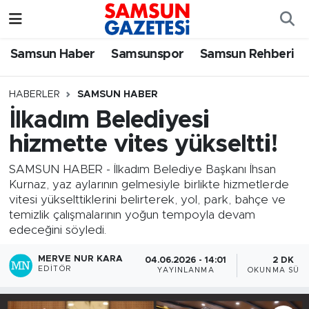
Samsun Haber
Samsun Nöbetçi Eczaneler
Samsun Haber
Samsunspor
Samsun Rehberi
Samsunspor
Samsun Hava Durumu
HABERLER
SAMSUN HABER
İlkadım Belediyesi
Samsun Rehberi
SAMSUN Namaz Vakitleri
hizmette vites yükseltti!
Resmi İlanlar
Samsun Trafik Yoğunluk Haritası
SAMSUN HABER - İlkadım Belediye Başkanı İhsan
Kurnaz, yaz aylarının gelmesiyle birlikte hizmetlerde
Süper Lig Puan Durumu ve Fikstür
vitesi yükselttiklerini belirterek, yol, park, bahçe ve
temizlik çalışmalarının yoğun tempoyla devam
Tüm Manşetler
edeceğini söyledi.
MERVE NUR KARA
04.06.2026 - 14:01
2 DK
Son Dakika Haberleri
EDITÖR
YAYINLANMA
OKUNMA SÜRE
Haber Arşivi