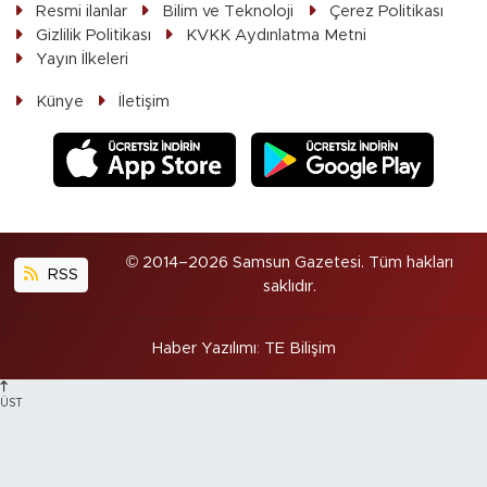
Resmi ilanlar
Bilim ve Teknoloji
Çerez Politikası
Gizlilik Politikası
KVKK Aydınlatma Metni
Yayın İlkeleri
Künye
İletişim
© 2014–2026 Samsun Gazetesi. Tüm hakları
RSS
saklıdır.
Haber Yazılımı
:
TE Bilişim
ÜST