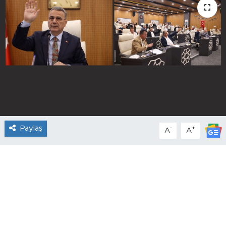
Paylaş
-
+
A
A