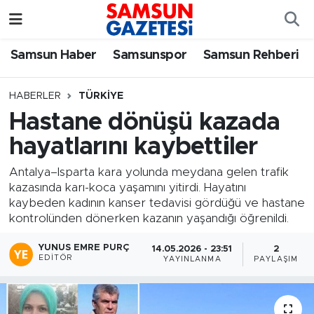
Samsun Haber
Samsun Nöbetçi Eczaneler
Samsun Haber
Samsunspor
Samsun Rehberi
Samsunspor
Samsun Hava Durumu
HABERLER
TÜRKIYE
Hastane dönüşü kazada
Samsun Rehberi
SAMSUN Namaz Vakitleri
hayatlarını kaybettiler
Resmi İlanlar
Samsun Trafik Yoğunluk Haritası
Antalya–Isparta kara yolunda meydana gelen trafik
kazasında karı-koca yaşamını yitirdi. Hayatını
Süper Lig Puan Durumu ve Fikstür
kaybeden kadının kanser tedavisi gördüğü ve hastane
kontrolünden dönerken kazanın yaşandığı öğrenildi.
Tüm Manşetler
YUNUS EMRE PURÇ
14.05.2026 - 23:51
2
EDITÖR
YAYINLANMA
PAYLAŞIM
Son Dakika Haberleri
Haber Arşivi