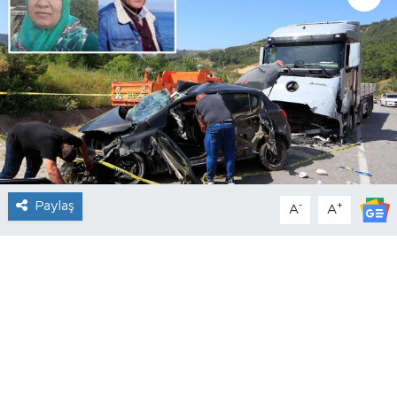
Paylaş
-
+
A
A