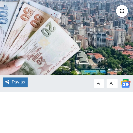
Paylaş
-
+
A
A