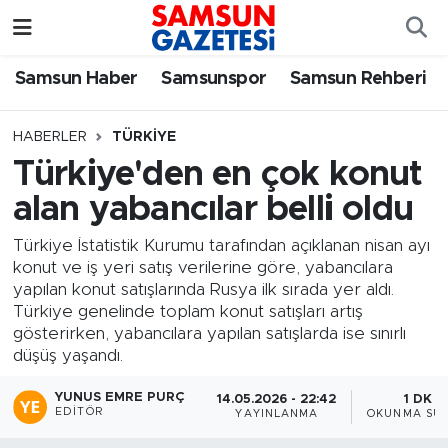
Samsun Haber
Samsun Nöbetçi Eczaneler
Samsun Haber
Samsunspor
Samsun Rehberi
Samsunspor
Samsun Hava Durumu
HABERLER
TÜRKIYE
Türkiye'den en çok konut
Samsun Rehberi
SAMSUN Namaz Vakitleri
alan yabancılar belli oldu
Resmi İlanlar
Samsun Trafik Yoğunluk Haritası
Türkiye İstatistik Kurumu tarafından açıklanan nisan ayı
konut ve iş yeri satış verilerine göre, yabancılara
Süper Lig Puan Durumu ve Fikstür
yapılan konut satışlarında Rusya ilk sırada yer aldı.
Türkiye genelinde toplam konut satışları artış
Tüm Manşetler
gösterirken, yabancılara yapılan satışlarda ise sınırlı
düşüş yaşandı.
Son Dakika Haberleri
YUNUS EMRE PURÇ
14.05.2026 - 22:42
1 DK
EDITÖR
YAYINLANMA
OKUNMA SÜR
Haber Arşivi