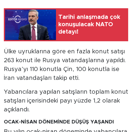
Tarihi anlaşmada çok
konuşulacak NATO
detayı!
Ülke uyruklarına göre en fazla konut satışı
263 konut ile Rusya vatandaşlarına yapıldı.
Rusya’yı 110 konutla Çin, 100 konutla ise
İran vatandaşları takip etti.
Yabancılara yapılan satışların toplam konut
satışları içerisindeki payı yüzde 1,2 olarak
açıklandı.
OCAK-NİSAN DÖNEMİNDE DÜŞÜŞ YAŞANDI
Bu yılın ocak-nisan döneminde yabancılara