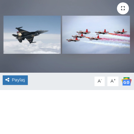
Paylaş
-
+
A
A