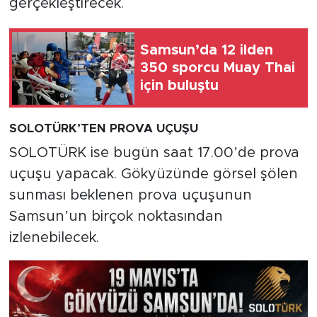
gerçekleştirecek.
Samsun’da 12 ilden
350 sporcu Muay Thai
için buluştu
SOLOTÜRK’TEN PROVA UÇUŞU
SOLOTÜRK ise bugün saat 17.00’de prova
uçuşu yapacak. Gökyüzünde görsel şölen
sunması beklenen prova uçuşunun
Samsun’un birçok noktasından
izlenebilecek.