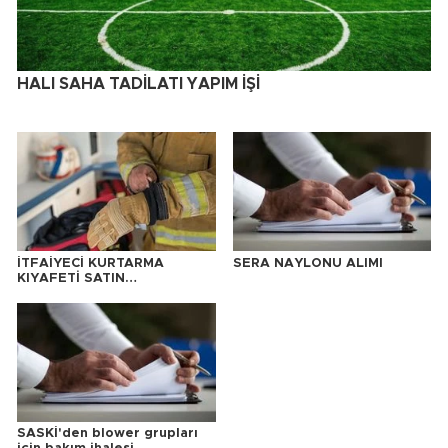
HALI SAHA TADİLATI YAPIM İŞİ
İTFAİYECİ KURTARMA
SERA NAYLONU ALIMI
KIYAFETİ SATIN
ALINACAKTIR
SASKİ'den blower grupları