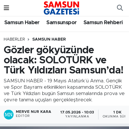
Samsun Haber
Samsun Nöbetçi Eczaneler
Samsun Haber
Samsunspor
Samsun Rehberi
Samsunspor
Samsun Hava Durumu
HABERLER
SAMSUN HABER
Gözler gökyüzünde
Samsun Rehberi
SAMSUN Namaz Vakitleri
olacak: SOLOTÜRK ve
Resmi İlanlar
Samsun Trafik Yoğunluk Haritası
Türk Yıldızları Samsun’da!
Süper Lig Puan Durumu ve Fikstür
SAMSUN HABER - 19 Mayıs Atatürk’ü Anma, Gençlik
ve Spor Bayramı etkinlikleri kapsamında SOLOTÜRK
ve Türk Yıldızları bugün Samsun semalarında prova ve
Tüm Manşetler
çevre tanıma uçuşları gerçekleştirecek.
Son Dakika Haberleri
MERVE NUR KARA
17.05.2026 - 10:03
1 DK
EDITÖR
YAYINLANMA
OKUNMA SÜRE
Haber Arşivi