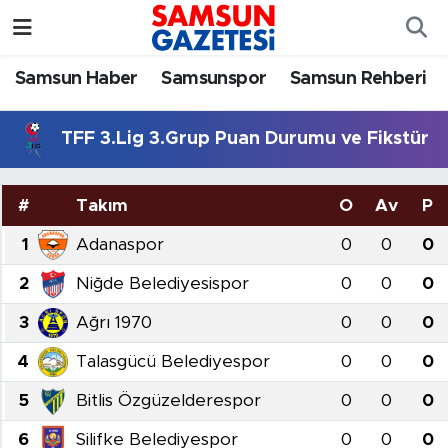
Samsun Haber
Samsun Nöbetçi Eczaneler
Samsun Haber
Samsunspor
Samsun Rehberi
Samsunspor
Samsun Hava Durumu
TFF 3.Lig 3.Grup Puan Durumu ve Fikstür
Samsun Rehberi
SAMSUN Namaz Vakitleri
#
Takım
O
Av
P
Resmi İlanlar
Samsun Trafik Yoğunluk Haritası
1
Adanaspor
0
0
0
Süper Lig Puan Durumu ve Fikstür
2
Niğde Belediyesispor
0
0
0
3
Ağrı 1970
0
0
0
Tüm Manşetler
4
Talasgücü Belediyespor
0
0
0
Son Dakika Haberleri
5
Bitlis Özgüzelderespor
0
0
0
Haber Arşivi
6
Silifke Belediyespor
0
0
0