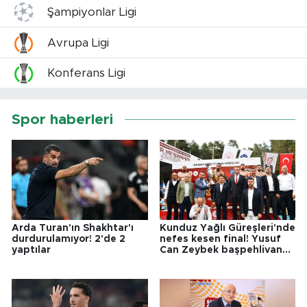
Şampiyonlar Ligi
Avrupa Ligi
Konferans Ligi
Spor haberleri
Arda Turan'ın Shakhtar'ı
Kunduz Yağlı Güreşleri'nde
durdurulamıyor! 2'de 2
nefes kesen final! Yusuf
yaptılar
Can Zeybek başpehlivan
oldu