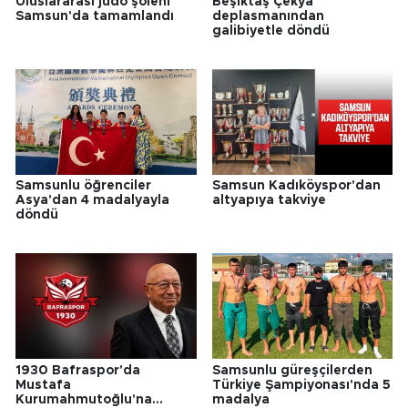
Uluslararası judo şöleni
Beşiktaş Çekya
Samsun'da tamamlandı
deplasmanından
galibiyetle döndü
Samsunlu öğrenciler
Samsun Kadıköyspor'dan
Asya'dan 4 madalyayla
altyapıya takviye
döndü
1930 Bafraspor'da
Samsunlu güreşçilerden
Mustafa
Türkiye Şampiyonası'nda 5
Kurumahmutoğlu'na
madalya