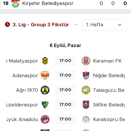
18
Kırşehir Belediyespor
0
0
0
3. Lig - Group 3 Fikstür
6 Eylül, Pazar
Yeni Malatyaspor
Karaman FK
17:00
Adanaspor
Niğde Belediyes
17:00
Ağrı 1970
Talasgücü Bele
17:00
 Özgüzelderespor
Silifke Belediye
17:00
le Büyük Anadolu
Karaköprü Bele
17:00