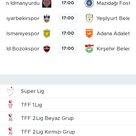
rsin Idmanyurdu
Mazıdağı Fosfat
17:00
Diyarbekirspor
Yeşilyurt Beled
17:00
Osmaniyespor
Adana Adaletgu
17:00
t Bld Bozokspor
Kırşehir Beledi
17:00
Süper Lig
TFF 1.Lig
TFF 2.Lig Beyaz Grup
TFF 2.Lig Kırmızı Grup