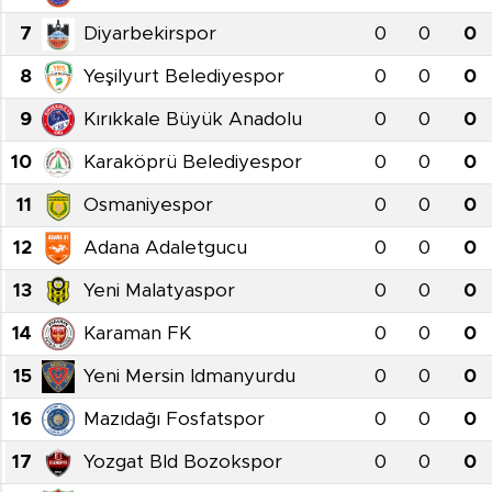
7
Diyarbekirspor
0
0
0
8
Yeşilyurt Belediyespor
0
0
0
9
Kırıkkale Büyük Anadolu
0
0
0
10
Karaköprü Belediyespor
0
0
0
11
Osmaniyespor
0
0
0
12
Adana Adaletgucu
0
0
0
13
Yeni Malatyaspor
0
0
0
14
Karaman FK
0
0
0
15
Yeni Mersin Idmanyurdu
0
0
0
16
Mazıdağı Fosfatspor
0
0
0
17
Yozgat Bld Bozokspor
0
0
0