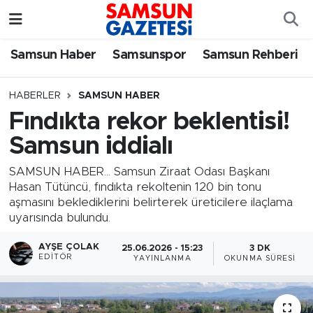
Samsun Haber
Samsun Nöbetçi Eczaneler
Samsun Haber
Samsunspor
Samsun Rehberi
Samsunspor
Samsun Hava Durumu
HABERLER
SAMSUN HABER
Fındıkta rekor beklentisi!
Samsun Rehberi
SAMSUN Namaz Vakitleri
Samsun iddialı
Resmi İlanlar
Samsun Trafik Yoğunluk Haritası
SAMSUN HABER... Samsun Ziraat Odası Başkanı
Hasan Tütüncü, fındıkta rekoltenin 120 bin tonu
Süper Lig Puan Durumu ve Fikstür
aşmasını beklediklerini belirterek üreticilere ilaçlama
uyarısında bulundu.
Tüm Manşetler
AYŞE ÇOLAK
25.06.2026 - 15:23
3 DK
EDITÖR
YAYINLANMA
OKUNMA SÜRESI
Son Dakika Haberleri
Haber Arşivi