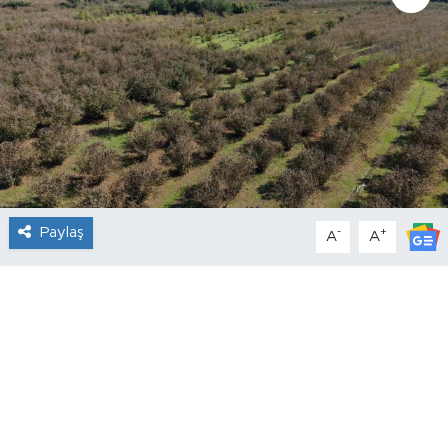
Paylaş
-
+
A
A