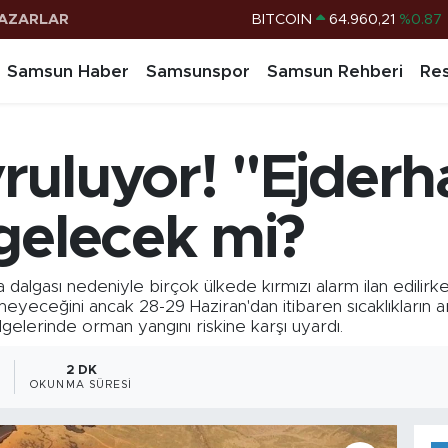
BITCOIN
64.960,21
%0.87
AZARLAR
DOLAR
47,7436
%0.18
Samsun Haber
Samsunspor
Samsun Rehberi
Res
EURO
55,2510
%0.32
STERLİN
64,4811
%0.38
uluyor! "Ejderha
G.ALTIN
6660.55
%0.03
BİST100
13.779
%-14
gelecek mi?
ava dalgası nedeniyle birçok ülkede kırmızı alarm ilan edili
yeceğini ancak 28-29 Haziran'dan itibaren sıcaklıkların arta
gelerinde orman yangını riskine karşı uyardı.
2 DK
OKUNMA SÜRESI