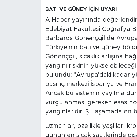
BATI VE GÜNEY İÇİN UYARI
A Haber yayınında değerlendir
Edebiyat Fakültesi Coğrafya Böl
Barbaros Gönençgil de Avrupa 
Türkiye'nin batı ve güney bölge
Gönençgil, sıcaklık artışına bağl
yangını riskinin yükselebilece
bulundu: "Avrupa'daki kadar y
basınç merkezi İspanya ve Fra
Ancak bu sistemin yayılma dur
vurgulanması gereken esas nokt
yangınlarıdır. Şu aşamada en 
Uzmanlar, özellikle yaşlılar, kr
günün en sıcak saatlerinde dışa