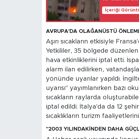
İçeriği Görünt
AVRUPA'DA OLAĞANÜSTÜ ÖNLEML
Aşırı sıcakların etkisiyle Fransa
Yetkililer, 35 bölgede düzenlen
hava etkinliklerini iptal etti. İ
alarm ilan edilirken, vatandaşl
yönünde uyarılar yapıldı. İngilt
uyarısı" yayımlanırken bazı okulla
sıcakların raylarda oluşturabile
iptal edildi. İtalya'da da 12 şehi
sıcaklıkların turizm faaliyetlerin
"2003 YILINDAKİNDEN DAHA GÜÇL