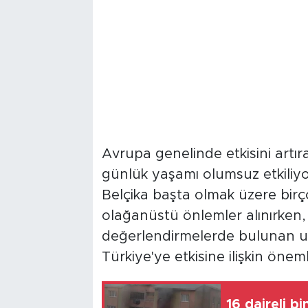
Avrupa genelinde etkisini artıra
günlük yaşamı olumsuz etkiliyor
Belçika başta olmak üzere birç
olağanüstü önlemler alınırken,
değerlendirmelerde bulunan uz
Türkiye'ye etkisine ilişkin öne
16 daireli bi