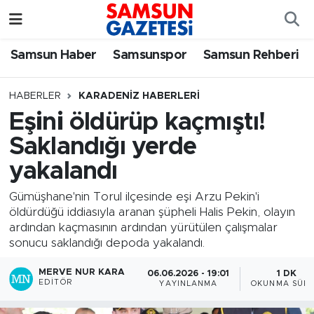
Samsun Haber
Samsun Nöbetçi Eczaneler
Samsun Haber
Samsunspor
Samsun Rehberi
Samsunspor
Samsun Hava Durumu
HABERLER
KARADENIZ HABERLERI
Eşini öldürüp kaçmıştı!
Samsun Rehberi
SAMSUN Namaz Vakitleri
Saklandığı yerde
Resmi İlanlar
Samsun Trafik Yoğunluk Haritası
yakalandı
Süper Lig Puan Durumu ve Fikstür
Gümüşhane'nin Torul ilçesinde eşi Arzu Pekin'i
öldürdüğü iddiasıyla aranan şüpheli Halis Pekin, olayın
ardından kaçmasının ardından yürütülen çalışmalar
Tüm Manşetler
sonucu saklandığı depoda yakalandı.
Son Dakika Haberleri
MERVE NUR KARA
06.06.2026 - 19:01
1 DK
EDITÖR
YAYINLANMA
OKUNMA SÜRE
Haber Arşivi