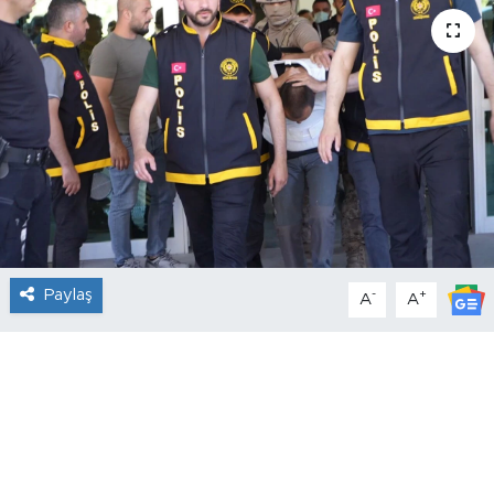
Paylaş
-
+
A
A