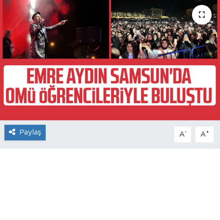
Paylaş
-
+
A
A