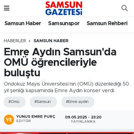
Samsun Haber
Samsun Nöbetçi Eczaneler
Samsun Haber
Samsunspor
Samsun Rehberi
Samsunspor
Samsun Hava Durumu
HABERLER
SAMSUN HABER
Emre Aydın Samsun'da
Samsun Rehberi
SAMSUN Namaz Vakitleri
OMÜ öğrencileriyle
Resmi İlanlar
Samsun Trafik Yoğunluk Haritası
buluştu
Süper Lig Puan Durumu ve Fikstür
Ondokuz Mayıs Üniversitesi’nin (OMÜ) düzenlediği 50.
yıl şenliği kapsamında Emre Aydın konser verdi.
Tüm Manşetler
#Omü
#Samsun
#Emre aydın
Son Dakika Haberleri
YUNUS EMRE PURÇ
09.05.2025 - 23:20
EDITÖR
YAYINLANMA
Haber Arşivi