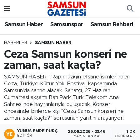
Samsun Haber
Samsun Nöbetçi Eczaneler
Samsun Haber
Samsunspor
Samsun Rehberi
Samsunspor
Samsun Hava Durumu
HABERLER
SAMSUN HABER
Ceza Samsun konseri ne
Samsun Rehberi
SAMSUN Namaz Vakitleri
zaman, saat kaçta?
Resmi İlanlar
Samsun Trafik Yoğunluk Haritası
SAMSUN HABER - Rap müziğin efsane isimlerinden
Ceza, Türkiye Kültür Yolu Festivali kapsamında
Süper Lig Puan Durumu ve Fikstür
Samsun'da sahne alacak. Sanatçı, 27 Haziran
Cumartesi akşamı Batı Park Türk Telekom Ana
Tüm Manşetler
Sahnesi'nde hayranlarıyla buluşacak. Konser
öncesinde binlerce kişi "Ceza Samsun konseri ne
zaman, saat kaçta?" sorusunun yanıtını araştırıyor.
Son Dakika Haberleri
YUNUS EMRE PURÇ
26.06.2026 - 23:46
1 DK
Haber Arşivi
EDITÖR
YAYINLANMA
OKUNMA SÜR