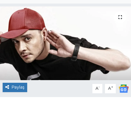
Paylaş
-
+
A
A