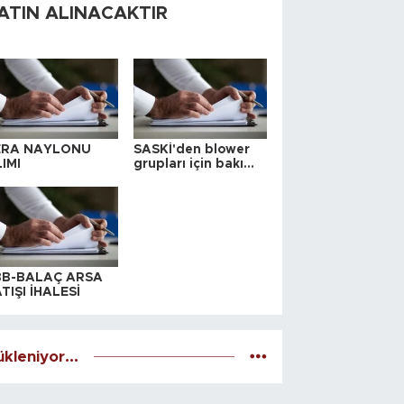
ATIN ALINACAKTIR
ERA NAYLONU
SASKİ'den blower
IMI
grupları için bakım
ihalesi
BB-BALAÇ ARSA
TIŞI İHALESİ
kleniyor...