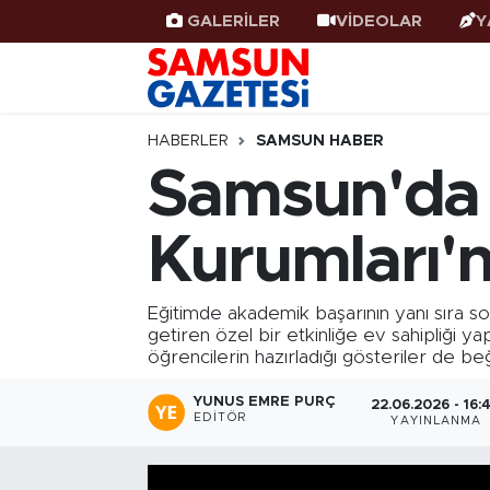
GALERİLER
VİDEOLAR
Y
Samsun Haber
Samsun Nöbetçi Eczaneler
Samsunspor
Samsun Hava Durumu
HABERLER
SAMSUN HABER
Samsun'da 
Samsun Rehberi
SAMSUN Namaz Vakitleri
Kurumları'nd
Resmi İlanlar
Samsun Trafik Yoğunluk Haritası
Süper Lig Puan Durumu ve Fikstür
Eğitimde akademik başarının yanı sıra so
getiren özel bir etkinliğe ev sahipliği y
öğrencilerin hazırladığı gösteriler de beğ
Tüm Manşetler
YUNUS EMRE PURÇ
22.06.2026 - 16:
Son Dakika Haberleri
EDITÖR
YAYINLANMA
Haber Arşivi