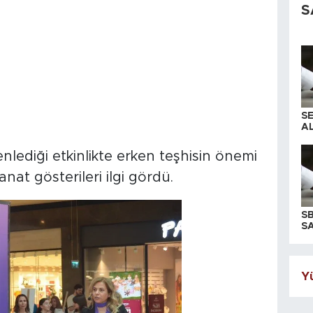
S
S
AL
nlediği etkinlikte erken teşhisin önemi
anat gösterileri ilgi gördü.
S
SA
Yü