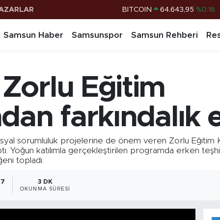
AZARLAR
DOLAR
47,6006
%0.06
EURO
55,0250
%0.02
Samsun Haber
Samsunspor
Samsun Rehberi
Res
STERLİN
64,2398
%0.2
G.ALTIN
6513.94
%0.32
Zorlu Eğitim
BİST100
13.799
%70
BITCOIN
64.643,95
%0.16
an farkındalık et
syal sorumluluk projelerine de önem veren Zorlu Eğitim Ku
aptı. Yoğun katılımla gerçekleştirilen programda erken teşh
eni topladı.
47
3 DK
OKUNMA SÜRESI