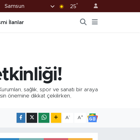
°
Samsun
25
mi İlanlar
kinliği!
rumları, sağlık, spor ve sanatı bir araya
isin önemine dikkat çekilirken,
-
+
A
A