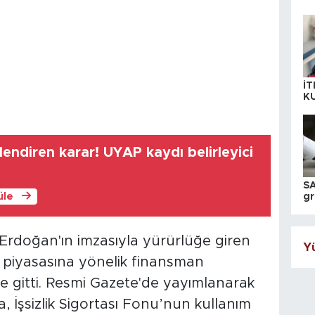
İT
K
KI
A
gilendiren karar! UYAP kaydı belirleyici
SA
üle
gr
ih
rdoğan'ın imzasıyla yürürlüğe giren
Yü
 piyasasına yönelik finansman
iğe gitti. Resmi Gazete'de yayımlanarak
 İşsizlik Sigortası Fonu’nun kullanım