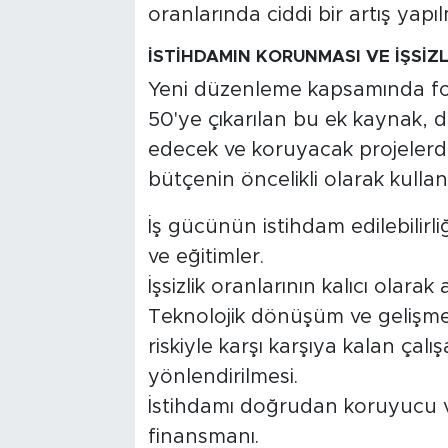
oranlarında ciddi bir artış yapılm
İSTİHDAMIN KORUNMASI VE İŞSİZ
Yeni düzenleme kapsamında fo
50'ye çıkarılan bu ek kaynak, d
edecek ve koruyacak projelerd
bütçenin öncelikli olarak kullanı
İş gücünün istihdam edilebilirli
ve eğitimler.
İşsizlik oranlarının kalıcı olarak
Teknolojik dönüşüm ve gelişme
riskiyle karşı karşıya kalan çalı
yönlendirilmesi.
İstihdamı doğrudan koruyucu ve
finansmanı.