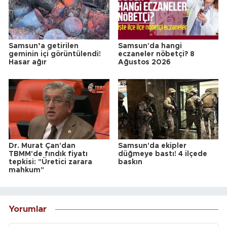
Samsun’a getirilen
Samsun'da hangi
geminin içi görüntülendi!
eczaneler nöbetçi? 8
Hasar ağır
Ağustos 2026
Dr. Murat Çan'dan
Samsun'da ekipler
TBMM'de fındık fiyatı
düğmeye bastı! 4 ilçede
tepkisi: "Üretici zarara
baskın
mahkum"
Yorumlar