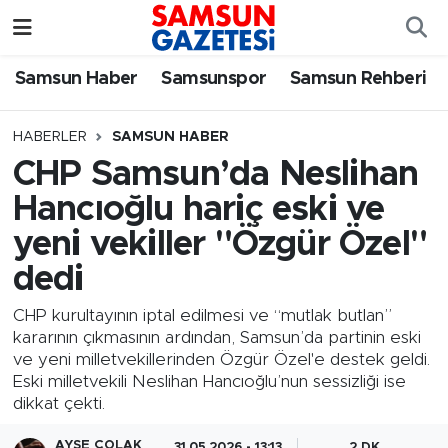
Samsun Haber
Samsun Nöbetçi Eczaneler
Samsun Haber
Samsunspor
Samsun Rehberi
Samsunspor
Samsun Hava Durumu
HABERLER
SAMSUN HABER
CHP Samsun’da Neslihan
Samsun Rehberi
SAMSUN Namaz Vakitleri
Hancıoğlu hariç eski ve
Resmi İlanlar
Samsun Trafik Yoğunluk Haritası
yeni vekiller "Özgür Özel"
dedi
Süper Lig Puan Durumu ve Fikstür
CHP kurultayının iptal edilmesi ve “mutlak butlan”
Tüm Manşetler
kararının çıkmasının ardından, Samsun’da partinin eski
ve yeni milletvekillerinden Özgür Özel'e destek geldi.
Eski milletvekili Neslihan Hancıoğlu’nun sessizliği ise
Son Dakika Haberleri
dikkat çekti.
Haber Arşivi
AYŞE ÇOLAK
31.05.2026 - 13:13
2 DK