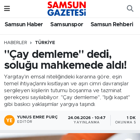
Samsun Haber
Samsun Nöbetçi Eczaneler
Samsun Haber
Samsunspor
Samsun Rehberi
Samsunspor
Samsun Hava Durumu
HABERLER
TÜRKIYE
"Çay demleme" dedi,
Samsun Rehberi
SAMSUN Namaz Vakitleri
soluğu mahkemede aldı!
Resmi İlanlar
Samsun Trafik Yoğunluk Haritası
Yargıtay'ın emsal niteliğindeki kararına göre, eşin
temel ihtiyaçlarını kısıtlayan ve aşırı cimri davranışlar
Süper Lig Puan Durumu ve Fikstür
sergileyen kişilerin tutumu boşanma ve tazminat
gerekçesi sayılabiliyor. "Çay demleme", "Işığı kapat"
Tüm Manşetler
gibi baskıcı yaklaşımlar yargıya taşındı.
YUNUS EMRE PURÇ
24.06.2026 - 10:47
1 DK
Son Dakika Haberleri
EDITÖR
YAYINLANMA
OKUNMA SÜR
Haber Arşivi