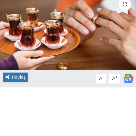
Paylaş
-
+
A
A