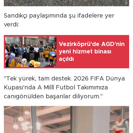
Sandıkçı paylaşımında şu ifadelere yer
verdi:
Vezirköprü'de AGD'nin
yeni hizmet binası
açıldı
"Tek yürek, tam destek. 2026 FIFA Dünya
Kupası'nda A Millî Futbol Takımımıza
canıgönülden başarılar diliyorum."