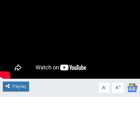
Paylaş
-
+
A
A