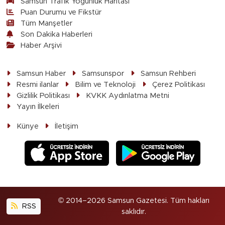
Samsun Trafik Yoğunluk Haritası
Puan Durumu ve Fikstür
Tüm Manşetler
Son Dakika Haberleri
Haber Arşivi
Samsun Haber
Samsunspor
Samsun Rehberi
Resmi ilanlar
Bilim ve Teknoloji
Çerez Politikası
Gizlilik Politikası
KVKK Aydınlatma Metni
Yayın İlkeleri
Künye
İletişim
© 2014–2026 Samsun Gazetesi. Tüm hakları
RSS
saklıdır.