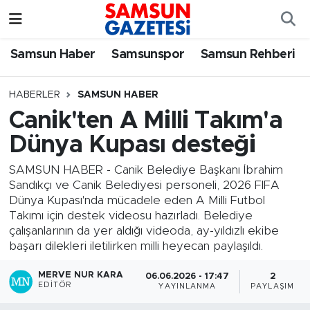
Samsun Haber
Samsun Nöbetçi Eczaneler
Samsun Haber
Samsunspor
Samsun Rehberi
Samsunspor
Samsun Hava Durumu
HABERLER
SAMSUN HABER
Canik'ten A Milli Takım'a
Samsun Rehberi
SAMSUN Namaz Vakitleri
Dünya Kupası desteği
Resmi İlanlar
Samsun Trafik Yoğunluk Haritası
SAMSUN HABER - Canik Belediye Başkanı İbrahim
Sandıkçı ve Canik Belediyesi personeli, 2026 FIFA
Süper Lig Puan Durumu ve Fikstür
Dünya Kupası'nda mücadele eden A Milli Futbol
Takımı için destek videosu hazırladı. Belediye
Tüm Manşetler
çalışanlarının da yer aldığı videoda, ay-yıldızlı ekibe
başarı dilekleri iletilirken milli heyecan paylaşıldı.
Son Dakika Haberleri
MERVE NUR KARA
06.06.2026 - 17:47
2
EDITÖR
YAYINLANMA
PAYLAŞIM
Haber Arşivi