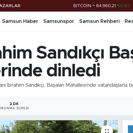
AZARLAR
DOLAR
47,7436
%0.18
EURO
55,2510
%0.32
Samsun Haber
Samsunspor
Samsun Rehberi
Res
STERLİN
64,4811
%0.38
G.ALTIN
6660.55
%0.03
him Sandıkçı Ba
BİST100
13.779
%-14
BITCOIN
64.960,21
%0.87
rinde dinledi
İbrahim Sandıkçı, Başalan Mahallesi'nde vatandaşlarla bul
2 DK
OKUNMA SÜRESI