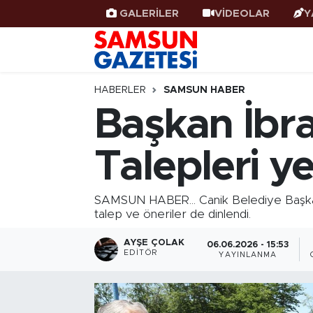
GALERİLER
VİDEOLAR
Y
Samsun Haber
Samsun Nöbetçi Eczaneler
Samsunspor
Samsun Hava Durumu
HABERLER
SAMSUN HABER
Başkan İbra
Samsun Rehberi
SAMSUN Namaz Vakitleri
Talepleri ye
Resmi İlanlar
Samsun Trafik Yoğunluk Haritası
Süper Lig Puan Durumu ve Fikstür
SAMSUN HABER... Canik Belediye Başkanı 
talep ve öneriler de dinlendi.
Tüm Manşetler
AYŞE ÇOLAK
06.06.2026 - 15:53
EDITÖR
YAYINLANMA
Son Dakika Haberleri
Haber Arşivi