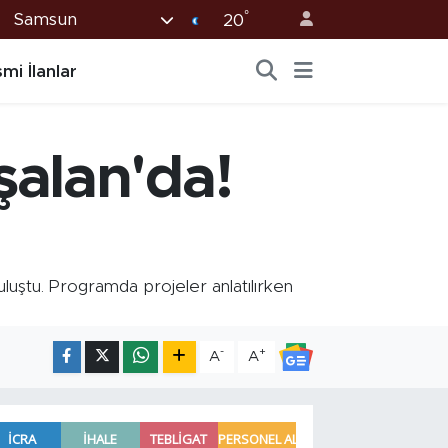
°
Samsun
20
mi İlanlar
şalan'da!
uştu. Programda projeler anlatılırken
-
+
A
A