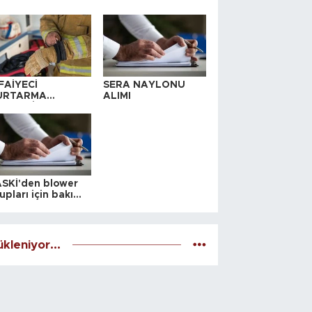
FAİYECİ
SERA NAYLONU
URTARMA
ALIMI
YAFETİ SATIN
LINACAKTIR
SKİ'den blower
upları için bakım
alesi
kleniyor...