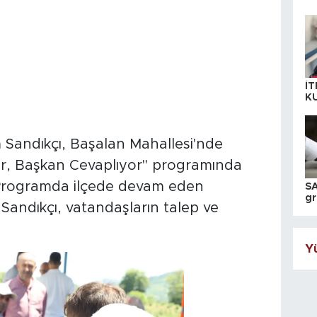
İT
K
KI
A
 Sandıkçı, Başalan Mahallesi'nde
, Başkan Cevaplıyor" programında
. Programda ilçede devam eden
SA
gr
 Sandıkçı, vatandaşların talep ve
ih
Yü