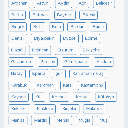
Ardahan
Artvin
Aydın
Ağrı
Balıkesir
Bartın
Batman
Bayburt
Bilecik
Bingöl
Bitlis
Bolu
Burdur
Bursa
Denizli
Diyarbakır
Düzce
Edirne
Elazığ
Erzincan
Erzurum
Eskişehir
Gaziantep
Giresun
Gümüşhane
Hakkari
Hatay
Isparta
Iğdır
Kahramanmaraş
Karabük
Karaman
Kars
Kastamonu
Kayseri
Kilis
Kocaeli
Konya
Kütahya
Kırklareli
Kırıkkale
Kırşehir
Malatya
Manisa
Mardin
Mersin
Muğla
Muş