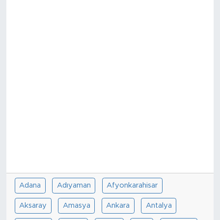
Adana
Adıyaman
Afyonkarahisar
Aksaray
Amasya
Ankara
Antalya