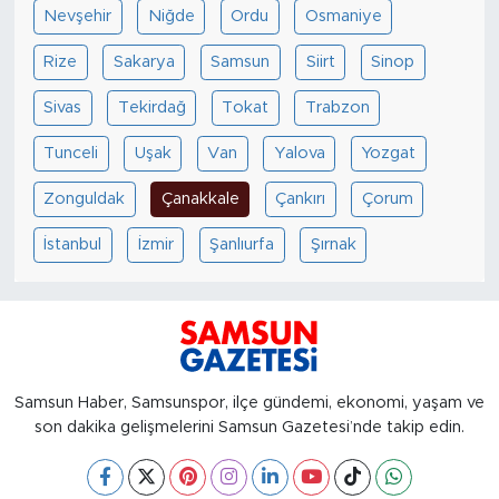
Nevşehir
Niğde
Ordu
Osmaniye
Rize
Sakarya
Samsun
Siirt
Sinop
Sivas
Tekirdağ
Tokat
Trabzon
Tunceli
Uşak
Van
Yalova
Yozgat
Zonguldak
Çanakkale
Çankırı
Çorum
İstanbul
İzmir
Şanlıurfa
Şırnak
Samsun Haber, Samsunspor, ilçe gündemi, ekonomi, yaşam ve
son dakika gelişmelerini Samsun Gazetesi’nde takip edin.