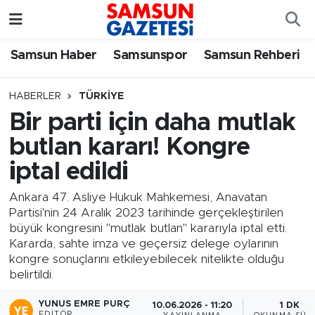
Samsun Haber
Samsun Nöbetçi Eczaneler
Samsun Haber
Samsunspor
Samsun Rehberi
Samsunspor
Samsun Hava Durumu
HABERLER
TÜRKIYE
Bir parti için daha mutlak
Samsun Rehberi
SAMSUN Namaz Vakitleri
butlan kararı! Kongre
Resmi İlanlar
Samsun Trafik Yoğunluk Haritası
iptal edildi
Süper Lig Puan Durumu ve Fikstür
Ankara 47. Asliye Hukuk Mahkemesi, Anavatan
Partisi'nin 24 Aralık 2023 tarihinde gerçekleştirilen
büyük kongresini "mutlak butlan" kararıyla iptal etti.
Tüm Manşetler
Kararda, sahte imza ve geçersiz delege oylarının
kongre sonuçlarını etkileyebilecek nitelikte olduğu
Son Dakika Haberleri
belirtildi.
Haber Arşivi
YUNUS EMRE PURÇ
10.06.2026 - 11:20
1 DK
EDITÖR