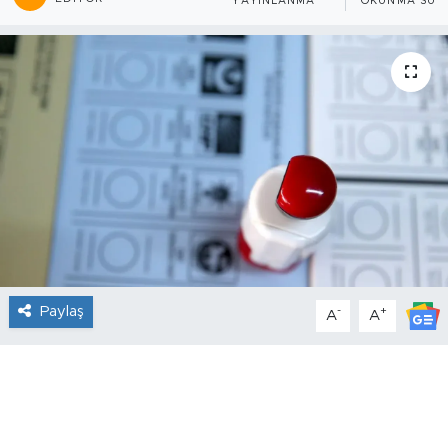
YAYINLANMA
OKUNMA SÜRE
Paylaş
-
+
A
A