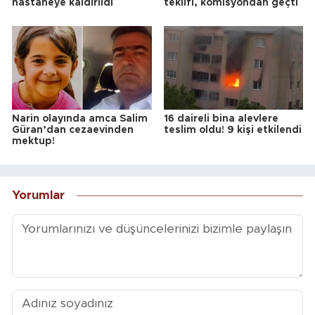
hastaneye kaldırıldı
teklifi, komisyondan geçti
Narin olayında amca Salim
16 daireli bina alevlere
Güran’dan cezaevinden
teslim oldu! 9 kişi etkilendi
mektup!
Yorumlar