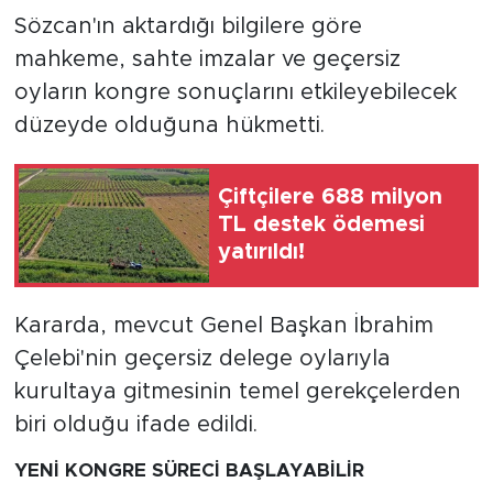
Sözcan'ın aktardığı bilgilere göre
mahkeme, sahte imzalar ve geçersiz
oyların kongre sonuçlarını etkileyebilecek
düzeyde olduğuna hükmetti.
Çiftçilere 688 milyon
TL destek ödemesi
yatırıldı!
Kararda, mevcut Genel Başkan İbrahim
Çelebi'nin geçersiz delege oylarıyla
kurultaya gitmesinin temel gerekçelerden
biri olduğu ifade edildi.
YENİ KONGRE SÜRECİ BAŞLAYABİLİR