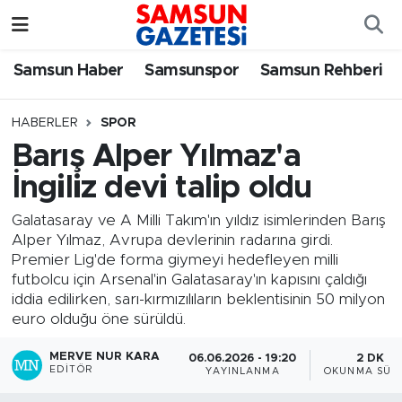
Samsun Haber
Samsun Nöbetçi Eczaneler
Samsun Haber
Samsunspor
Samsun Rehberi
Samsunspor
Samsun Hava Durumu
HABERLER
SPOR
Barış Alper Yılmaz'a
Samsun Rehberi
SAMSUN Namaz Vakitleri
İngiliz devi talip oldu
Resmi İlanlar
Samsun Trafik Yoğunluk Haritası
Galatasaray ve A Milli Takım'ın yıldız isimlerinden Barış
Alper Yılmaz, Avrupa devlerinin radarına girdi.
Süper Lig Puan Durumu ve Fikstür
Premier Lig'de forma giymeyi hedefleyen milli
futbolcu için Arsenal'in Galatasaray'ın kapısını çaldığı
Tüm Manşetler
iddia edilirken, sarı-kırmızılıların beklentisinin 50 milyon
euro olduğu öne sürüldü.
Son Dakika Haberleri
MERVE NUR KARA
06.06.2026 - 19:20
2 DK
EDITÖR
YAYINLANMA
OKUNMA SÜRE
Haber Arşivi