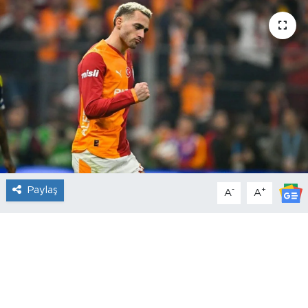
Paylaş
-
+
A
A