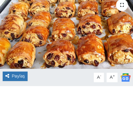
Paylaş
-
+
A
A