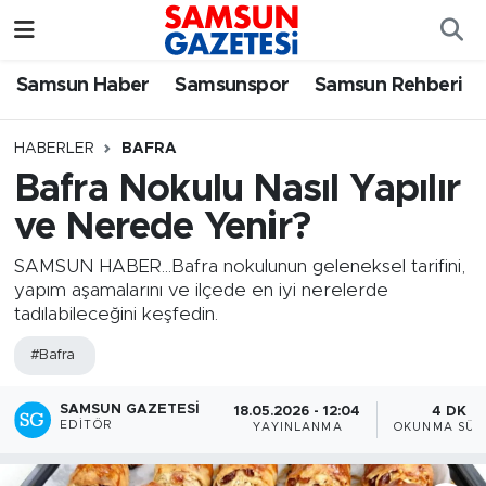
Samsun Haber
Samsun Nöbetçi Eczaneler
Samsun Haber
Samsunspor
Samsun Rehberi
Samsunspor
Samsun Hava Durumu
HABERLER
BAFRA
Bafra Nokulu Nasıl Yapılır
Samsun Rehberi
SAMSUN Namaz Vakitleri
ve Nerede Yenir?
Resmi İlanlar
Samsun Trafik Yoğunluk Haritası
SAMSUN HABER...Bafra nokulunun geleneksel tarifini,
yapım aşamalarını ve ilçede en iyi nerelerde
Süper Lig Puan Durumu ve Fikstür
tadılabileceğini keşfedin.
#Bafra
Tüm Manşetler
SAMSUN GAZETESI
Son Dakika Haberleri
18.05.2026 - 12:04
4 DK
EDITÖR
YAYINLANMA
OKUNMA SÜR
Haber Arşivi