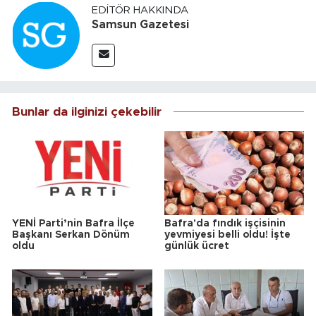
EDITÖR HAKKINDA
Samsun Gazetesi
Bunlar da ilginizi çekebilir
YENİ Parti’nin Bafra İlçe
Bafra'da fındık işçisinin
Başkanı Serkan Dönüm
yevmiyesi belli oldu! İşte
oldu
günlük ücret