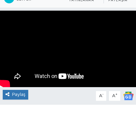
YAYINLANMA
PAYLAŞIM
Paylaş
-
+
A
A