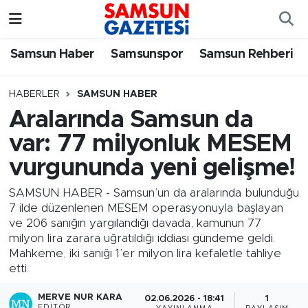
Samsun Haber
Samsun Nöbetçi Eczaneler
Samsun Haber
Samsunspor
Samsun Rehberi
Samsunspor
Samsun Hava Durumu
HABERLER
SAMSUN HABER
Aralarında Samsun da
Samsun Rehberi
SAMSUN Namaz Vakitleri
var: 77 milyonluk MESEM
Resmi İlanlar
Samsun Trafik Yoğunluk Haritası
vurgununda yeni gelişme!
Süper Lig Puan Durumu ve Fikstür
SAMSUN HABER - Samsun’un da aralarında bulunduğu
7 ilde düzenlenen MESEM operasyonuyla başlayan
ve 206 sanığın yargılandığı davada, kamunun 77
Tüm Manşetler
milyon lira zarara uğratıldığı iddiası gündeme geldi.
Mahkeme, iki sanığı 1’er milyon lira kefaletle tahliye
Son Dakika Haberleri
etti.
Haber Arşivi
MERVE NUR KARA
02.06.2026 - 18:41
1
EDITÖR