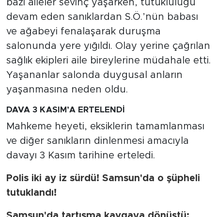
bazı aileler sevinç yaşarken, tutukluluğu
devam eden sanıklardan S.Ö.’nün babası
ve ağabeyi fenalaşarak duruşma
salonunda yere yığıldı. Olay yerine çağrılan
sağlık ekipleri aile bireylerine müdahale etti.
Yaşananlar salonda duygusal anların
yaşanmasına neden oldu.
DAVA 3 KASIM’A ERTELENDİ
Mahkeme heyeti, eksiklerin tamamlanması
ve diğer sanıkların dinlenmesi amacıyla
davayı 3 Kasım tarihine erteledi.
Polis iki ay iz sürdü! Samsun'da o şüpheli
tutuklandı!
Samsun'da tartışma kavgaya dönüştü: