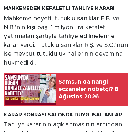
MAHKEMEDEN KEFALETLİ TAHLİYE KARARI
Mahkeme heyeti, tutuklu sanıklar E.B. ve
N.B.’nin kişi başı 1 milyon lira kefalet
yatırmaları şartıyla tahliye edilmelerine
karar verdi. Tutuklu sanıklar R.Ş. ve S.Ö.’nün
ise mevcut tutukluluk hallerinin devamına
hükmedildi.
Samsun'da hangi
eczaneler nöbetçi? 8
Ağustos 2026
KARAR SONRASI SALONDA DUYGUSAL ANLAR
Tahliye kararının açıklanmasının ardından