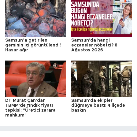
Samsun’a getirilen
Samsun'da hangi
geminin içi görüntülendi!
eczaneler nöbetçi? 8
Hasar ağır
Ağustos 2026
Dr. Murat Çan'dan
Samsun'da ekipler
TBMM'de fındık fiyatı
düğmeye bastı! 4 ilçede
tepkisi: "Üretici zarara
baskın
mahkum"