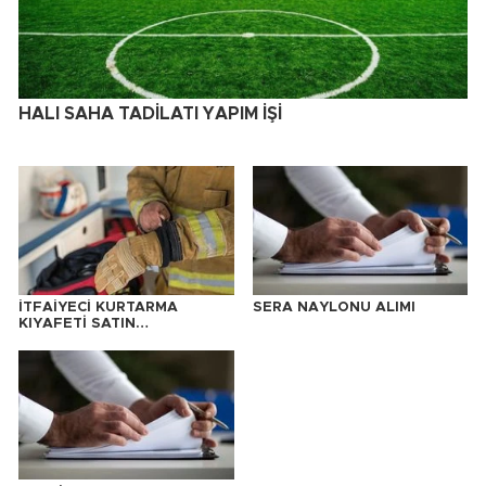
HALI SAHA TADİLATI YAPIM İŞİ
İTFAİYECİ KURTARMA
SERA NAYLONU ALIMI
KIYAFETİ SATIN
ALINACAKTIR