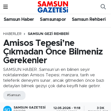
Samsun Haber
Samsun Nöbetçi Eczaneler
Samsun Haber
Samsunspor
Samsun Rehberi
Samsunspor
Samsun Hava Durumu
HABERLER
SAMSUN GEZI REHBERI
Amisos Tepesi’ne
Samsun Rehberi
SAMSUN Namaz Vakitleri
Çıkmadan Önce Bilmeniz
Resmi İlanlar
Samsun Trafik Yoğunluk Haritası
Gerekenler
Süper Lig Puan Durumu ve Fikstür
SAMSUN HABER...Samsun’un en bilinen seyir
noktalarından Amisos Tepesi; manzara, tarih ve
teleferik deneyimi sunar, ancak gitmeden önce bazı
Tüm Manşetler
detayları bilmek geziyi çok daha keyifli hale getirir.
Son Dakika Haberleri
#Samsun
Haber Arşivi
SAMSUN GAZETESI
12.05.2026 - 11:18
3 DK