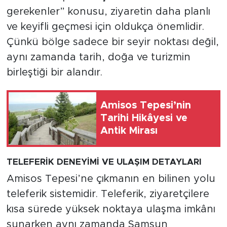
gerekenler” konusu, ziyaretin daha planlı
ve keyifli geçmesi için oldukça önemlidir.
Çünkü bölge sadece bir seyir noktası değil,
aynı zamanda tarih, doğa ve turizmin
birleştiği bir alandır.
Amisos Tepesi’nin
Tarihi Hikâyesi ve
Antik Mirası
TELEFERİK DENEYİMİ VE ULAŞIM DETAYLARI
Amisos Tepesi’ne çıkmanın en bilinen yolu
teleferik sistemidir. Teleferik, ziyaretçilere
kısa sürede yüksek noktaya ulaşma imkânı
sunarken aynı zamanda Samsun