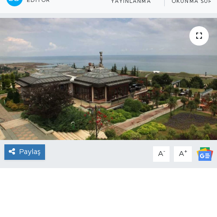
EDITÖR
YAYINLANMA
OKUNMA SÜRE
Paylaş
-
+
A
A