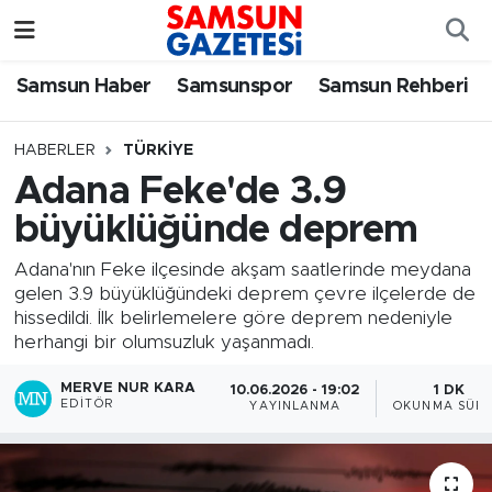
Samsun Haber
Samsun Nöbetçi Eczaneler
Samsun Haber
Samsunspor
Samsun Rehberi
Samsunspor
Samsun Hava Durumu
HABERLER
TÜRKIYE
Adana Feke'de 3.9
Samsun Rehberi
SAMSUN Namaz Vakitleri
büyüklüğünde deprem
Resmi İlanlar
Samsun Trafik Yoğunluk Haritası
Adana'nın Feke ilçesinde akşam saatlerinde meydana
gelen 3.9 büyüklüğündeki deprem çevre ilçelerde de
Süper Lig Puan Durumu ve Fikstür
hissedildi. İlk belirlemelere göre deprem nedeniyle
herhangi bir olumsuzluk yaşanmadı.
Tüm Manşetler
MERVE NUR KARA
10.06.2026 - 19:02
1 DK
EDITÖR
YAYINLANMA
OKUNMA SÜRE
Son Dakika Haberleri
Haber Arşivi