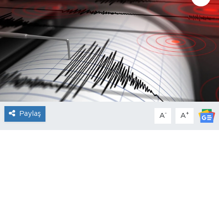
Paylaş
-
+
A
A