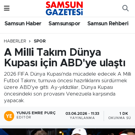
Samsun Haber
Samsun Nöbetçi Eczaneler
Samsun Haber
Samsunspor
Samsun Rehberi
Samsunspor
Samsun Hava Durumu
HABERLER
SPOR
A Milli Takım Dünya
Samsun Rehberi
SAMSUN Namaz Vakitleri
Kupası için ABD'ye ulaştı
Resmi İlanlar
Samsun Trafik Yoğunluk Haritası
2026 FIFA Dünya Kupası'nda mücadele edecek A Milli
Futbol Takımı, turnuva öncesi hazırlıklarını sürdürmek
Süper Lig Puan Durumu ve Fikstür
üzere ABD'ye gitti. Ay-yıldızlılar, Dünya Kupası
öncesindeki son provasını Venezuela karşısında
Tüm Manşetler
yapacak.
YUNUS EMRE PURÇ
03.06.2026 - 11:33
1 DK
Son Dakika Haberleri
EDITÖR
YAYINLANMA
OKUNMA SÜRE
Haber Arşivi