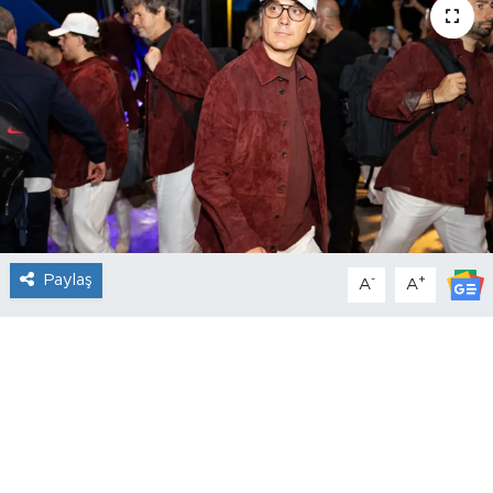
Paylaş
-
+
A
A