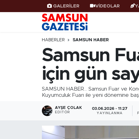
GALERİLER
VİDEOLAR
Y
Samsun Haber
Samsun Nöbetçi Eczaneler
Samsunspor
Samsun Hava Durumu
HABERLER
SAMSUN HABER
Samsun Fuar
Samsun Rehberi
SAMSUN Namaz Vakitleri
için gün sa
Resmi İlanlar
Samsun Trafik Yoğunluk Haritası
Süper Lig Puan Durumu ve Fikstür
SAMSUN HABER... Samsun Fuar ve Kongre 
Kuyumculuk Fuarı ile yeni dönemine baş
Tüm Manşetler
AYŞE ÇOLAK
03.06.2026 - 11:27
EDITÖR
YAYINLANMA
Son Dakika Haberleri
Haber Arşivi