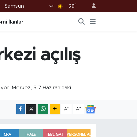
°
Samsun
28
mi İlanlar
ezi açılış
yor. Merkez, 5-7 Haziran’daki
-
+
A
A