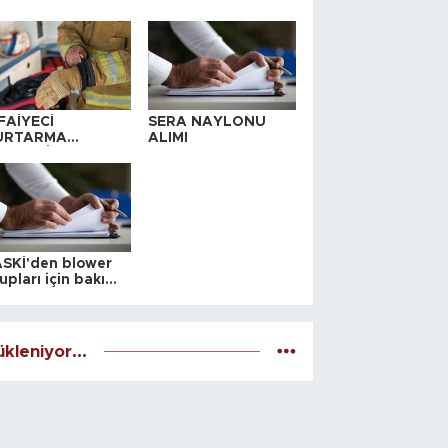
FAİYECİ
SERA NAYLONU
URTARMA
ALIMI
YAFETİ SATIN
LINACAKTIR
SKİ'den blower
upları için bakım
alesi
kleniyor...