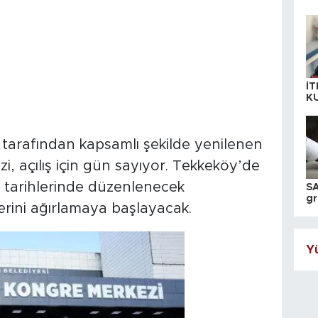
İT
K
KI
A
tarafından kapsamlı şekilde yenilenen
 açılış için gün sayıyor. Tekkeköy’de
 tarihlerinde düzenlenecek
SA
gr
erini ağırlamaya başlayacak.
ih
Yü