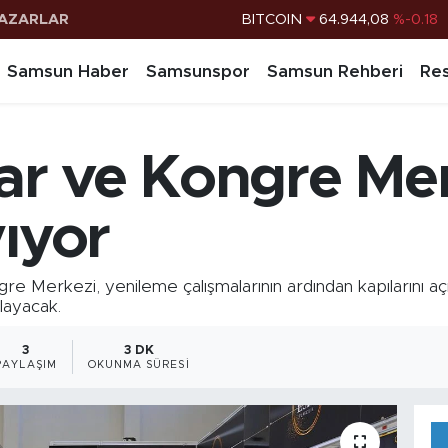
AZARLAR
DOLAR
47,7436
%0.18
EURO
55,2510
%0.32
Samsun Haber
Samsunspor
Samsun Rehberi
Res
STERLİN
64,4811
%0.38
G.ALTIN
6660.55
%0.03
 ve Kongre Merk
BİST100
13.779
%-14
BITCOIN
64.944,08
%-0.18
yıyor
Merkezi, yenileme çalışmalarının ardından kapılarını açı
layacak.
3
3 DK
PAYLAŞIM
OKUNMA SÜRESI