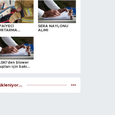
FAİYECİ
SERA NAYLONU
URTARMA
ALIMI
YAFETİ SATIN
LINACAKTIR
SKİ'den blower
upları için bakım
alesi
kleniyor...