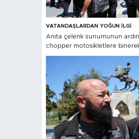
VATANDAŞLARDAN YOĞUN İLGİ
Anıta çelenk sunumunun ardınd
chopper motosikletlere binerek 