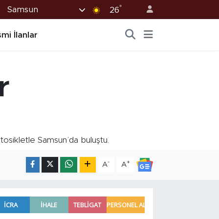
°
Samsun
26
mi İlanlar
r
tosikletle Samsun’da buluştu.
-
+
A
A