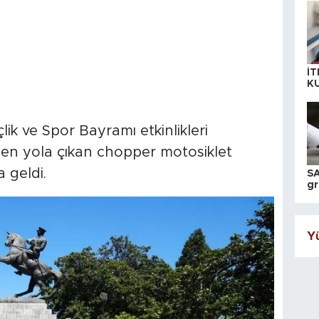
İT
K
KI
A
ik ve Spor Bayramı etkinlikleri
den yola çıkan chopper motosiklet
 geldi.
SA
gr
ih
Yü