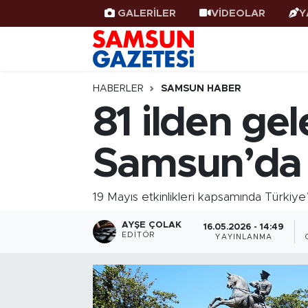
GALERİLER
VİDEOLAR
Y
Samsun Haber
Samsun Nöbetçi Eczaneler
Samsunspor
Samsun Hava Durumu
HABERLER
SAMSUN HABER
81 ilden gel
Samsun Rehberi
SAMSUN Namaz Vakitleri
Samsun’da 
Resmi İlanlar
Samsun Trafik Yoğunluk Haritası
Süper Lig Puan Durumu ve Fikstür
19 Mayıs etkinlikleri kapsamında Türkiye
AYŞE ÇOLAK
Tüm Manşetler
16.05.2026 - 14:49
EDITÖR
YAYINLANMA
Son Dakika Haberleri
Haber Arşivi