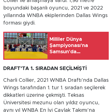
Collier ile anlaşmaya vardı. 1,96 metre
boyundaki başarılı oyuncu, 2021 ve 2022
yıllarında WNBA ekiplerinden Dallas Wings
forması giydi.
Milliler Dünya
Şampiyonası'na
Samsun'da
hazırlanıyor
DRAFT’TA 1. SIRADAN SEÇİLMİŞTİ
Charli Collier, 2021 WNBA Draftı’nda Dallas
Wings tarafından 1. tur 1. sıradan seçilerek
dikkatleri üzerine çekmişti. Teksas
Üniversitesi mezunu olan yıldız oyuncu,
aynı yıl WNBA En İyi Çaylak Takımı’na