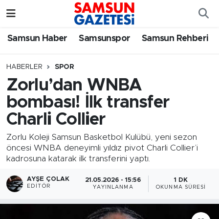
Samsun Haber
Samsun Nöbetçi Eczaneler
Samsun Haber
Samsunspor
Samsun Rehberi
Samsunspor
Samsun Hava Durumu
HABERLER
SPOR
Zorlu’dan WNBA
Samsun Rehberi
SAMSUN Namaz Vakitleri
bombası! İlk transfer
Resmi İlanlar
Samsun Trafik Yoğunluk Haritası
Charli Collier
Süper Lig Puan Durumu ve Fikstür
Zorlu Koleji Samsun Basketbol Kulübü, yeni sezon
öncesi WNBA deneyimli yıldız pivot Charli Collier’i
kadrosuna katarak ilk transferini yaptı.
Tüm Manşetler
AYŞE ÇOLAK
21.05.2026 - 15:56
1 DK
Son Dakika Haberleri
EDITÖR
YAYINLANMA
OKUNMA SÜRESI
Haber Arşivi