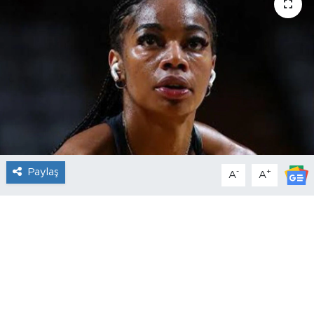
Paylaş
-
+
A
A