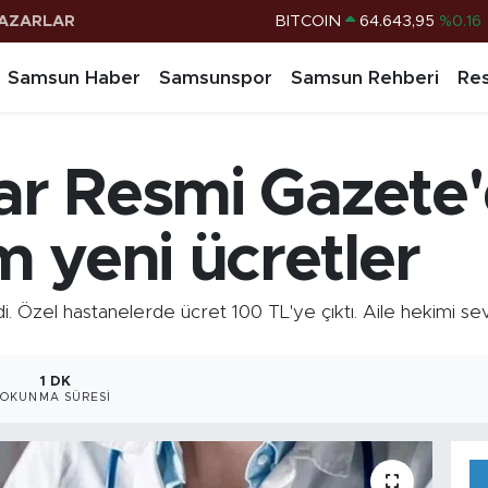
BITCOIN
64.643,95
%0.16
AZARLAR
DOLAR
47,6704
%0
Samsun Haber
Samsunspor
Samsun Rehberi
Res
EURO
55,0406
%-0.08
STERLİN
64,2143
%0
lar Resmi Gazete'
G.ALTIN
6500.87
%0.12
BİST100
13.799
%70
 yeni ücretler
i. Özel hastanelerde ücret 100 TL'ye çıktı. Aile hekimi se
1 DK
OKUNMA SÜRESI