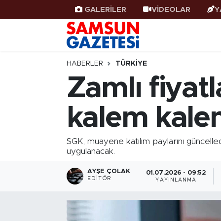
GALERİLER
VİDEOLAR
Y
Samsun Haber
Samsun Nöbetçi Eczaneler
Samsunspor
Samsun Hava Durumu
HABERLER
TÜRKIYE
Zamlı fiyat
Samsun Rehberi
SAMSUN Namaz Vakitleri
kalem kalem
Resmi İlanlar
Samsun Trafik Yoğunluk Haritası
Süper Lig Puan Durumu ve Fikstür
SGK, muayene katılım paylarını güncelled
uygulanacak.
Tüm Manşetler
AYŞE ÇOLAK
01.07.2026 - 09:52
EDITÖR
YAYINLANMA
Son Dakika Haberleri
Haber Arşivi