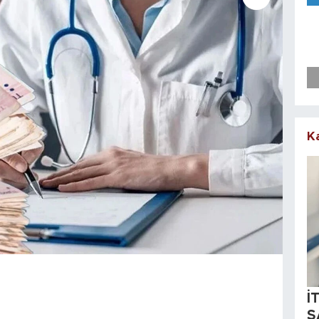
K
İ
S