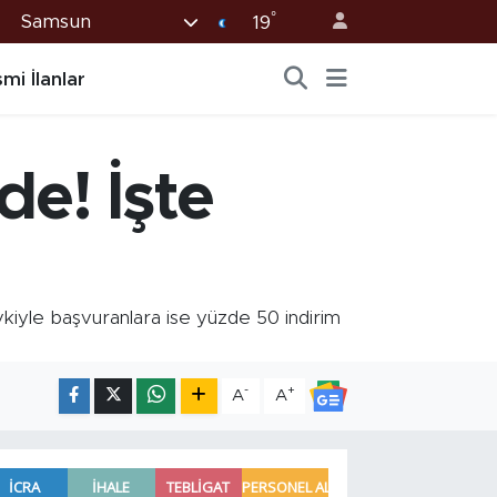
°
Samsun
19
mi İlanlar
de! İşte
vkiyle başvuranlara ise yüzde 50 indirim
-
+
A
A