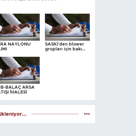
ERA NAYLONU
SASKİ'den blower
IMI
grupları için bakım
ihalesi
BB-BALAÇ ARSA
TIŞI İHALESİ
kleniyor...