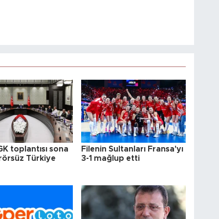
GK toplantısı sona
Filenin Sultanları Fransa'yı
erörsüz Türkiye
3-1 mağlup etti
u