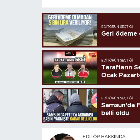
EDITÖRÜN SEÇTIĞI
Geri ödeme o
EDITÖRÜN SEÇTIĞI
Taraftarın Se
Ocak Pazart
EDITÖRÜN SEÇTIĞI
Samsun'da FE
belli oldu
EDITÖR HAKKINDA