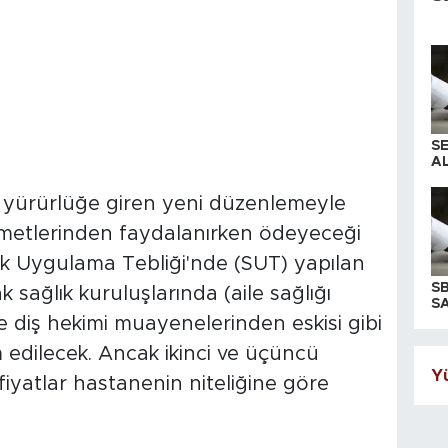
S
AL
 yürürlüğe giren yeni düzenlemeyle
hizmetlerinden faydalanırken ödeyeceği
lık Uygulama Tebliği'nde (SUT) yapılan
S
k sağlık kuruluşlarında (aile sağlığı
SA
e diş hekimi muayenelerinden eskisi gibi
edilecek. Ancak ikinci ve üçüncü
Yü
iyatlar hastanenin niteliğine göre