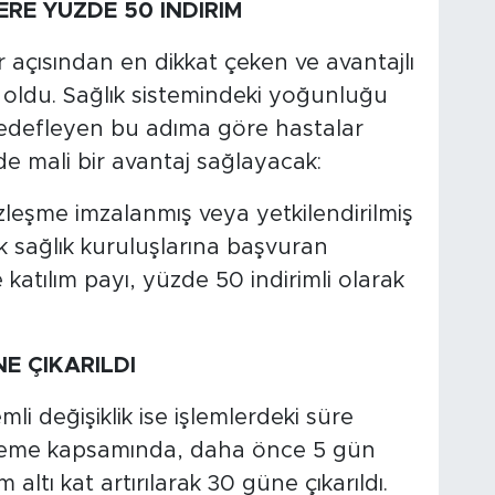
ERE YÜZDE 50 İNDİRİM
açısından en dikkat çeken ve avantajlı
oldu. Sağlık sistemindeki yoğunluğu
edefleyen bu adıma göre hastalar
de mali bir avantaj sağlayacak:
zleşme imzalanmış veya yetkilendirilmiş
k sağlık kuruluşlarına başvuran
atılım payı, yüzde 50 indirimli olarak
NE ÇIKARILDI
li değişiklik ise işlemlerdeki süre
zenleme kapsamında, daha önce 5 gün
altı kat artırılarak 30 güne çıkarıldı.