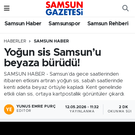
Samsun Haber
Samsun Nöbetçi Eczaneler
Samsun Haber
Samsunspor
Samsun Rehberi
Samsunspor
Samsun Hava Durumu
HABERLER
SAMSUN HABER
Yoğun sis Samsun’u
Samsun Rehberi
SAMSUN Namaz Vakitleri
beyaza bürüdü!
Resmi İlanlar
Samsun Trafik Yoğunluk Haritası
SAMSUN HABER - Samsun’da gece saatlerinden
itibaren etkisini artıran yoğun sis, sabah saatlerinde
Süper Lig Puan Durumu ve Fikstür
kenti adeta beyaz örtüyle kapladı. Kent genelinde
etkili olan sis, ortaya kartpostallık görüntüler çıkardı.
Tüm Manşetler
YUNUS EMRE PURÇ
12.05.2026 - 11:32
2 DK
EDITÖR
YAYINLANMA
OKUNMA SÜRE
Son Dakika Haberleri
Haber Arşivi