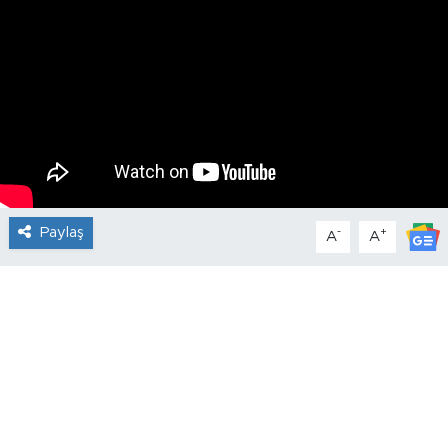
Paylaş
-
+
A
A