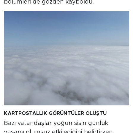
bölümleri de gözden kayboldu.
KARTPOSTALLIK GÖRÜNTÜLER OLUŞTU
Bazı vatandaşlar yoğun sisin günlük
yaşamı olumsuz etkilediğini belirtirken,