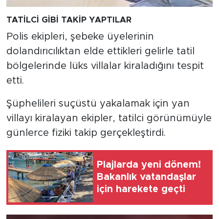
TATİLCİ GİBİ TAKİP YAPTILAR
Polis ekipleri, şebeke üyelerinin
dolandırıcılıktan elde ettikleri gelirle tatil
bölgelerinde lüks villalar kiraladığını tespit
etti.
Şüphelileri suçüstü yakalamak için yan
villayı kiralayan ekipler, tatilci görünümüyle
günlerce fiziki takip gerçekleştirdi.
Plajlarda yeni dönem!
Bakanlık vatandaşlar
için harekete geçti