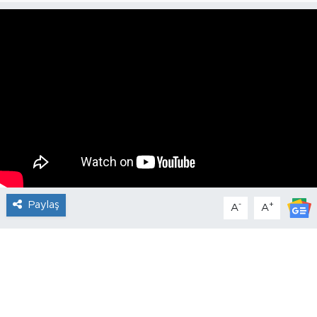
Paylaş
-
+
A
A