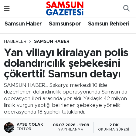
Samsun Haber
Samsun Nöbetçi Eczaneler
Samsun Haber
Samsunspor
Samsun Rehberi
Samsunspor
Samsun Hava Durumu
HABERLER
SAMSUN HABER
Yan villayı kiralayan polis
Samsun Rehberi
SAMSUN Namaz Vakitleri
dolandırıcılık şebekesini
Resmi İlanlar
Samsun Trafik Yoğunluk Haritası
çökertti! Samsun detayı
Süper Lig Puan Durumu ve Fikstür
SAMSUN HABER... Sakarya merkezli 10 ilde
düzenlenen dolandırıcılık operasyonunda Samsun da
operasyon illeri arasında yer aldı. Yaklaşık 42 milyon
Tüm Manşetler
liralık vurgun yaptığı belirlenen şebekeye yönelik
operasyonda 18 şüpheli tutuklandı.
Son Dakika Haberleri
AYŞE ÇOLAK
06.07.2026 - 13:08
2 DK
EDITÖR
YAYINLANMA
OKUNMA SÜRESI
Haber Arşivi