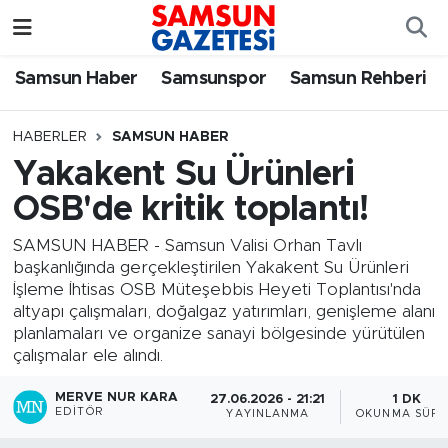
Samsun Haber
Samsun Nöbetçi Eczaneler
Samsun Haber
Samsunspor
Samsun Rehberi
Samsunspor
Samsun Hava Durumu
HABERLER
SAMSUN HABER
Yakakent Su Ürünleri
Samsun Rehberi
SAMSUN Namaz Vakitleri
OSB'de kritik toplantı!
Resmi İlanlar
Samsun Trafik Yoğunluk Haritası
SAMSUN HABER - Samsun Valisi Orhan Tavlı
başkanlığında gerçekleştirilen Yakakent Su Ürünleri
Süper Lig Puan Durumu ve Fikstür
İşleme İhtisas OSB Müteşebbis Heyeti Toplantısı'nda
altyapı çalışmaları, doğalgaz yatırımları, genişleme alanı
Tüm Manşetler
planlamaları ve organize sanayi bölgesinde yürütülen
çalışmalar ele alındı.
Son Dakika Haberleri
MERVE NUR KARA
27.06.2026 - 21:21
1 DK
EDITÖR
YAYINLANMA
OKUNMA SÜRE
Haber Arşivi