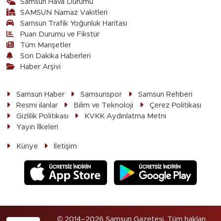
Samsun Hava Durumu
SAMSUN Namaz Vakitleri
Samsun Trafik Yoğunluk Haritası
Puan Durumu ve Fikstür
Tüm Manşetler
Son Dakika Haberleri
Haber Arşivi
Samsun Haber
Samsunspor
Samsun Rehberi
Resmi ilanlar
Bilim ve Teknoloji
Çerez Politikası
Gizlilik Politikası
KVKK Aydınlatma Metni
Yayın İlkeleri
Künye
İletişim
© 2014–2026 Samsun Gazetesi. Tüm hakları