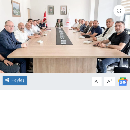
Paylaş
-
+
A
A