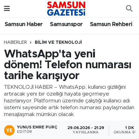
Samsun Haber
Samsun Nöbetçi Eczaneler
Samsun Haber
Samsunspor
Samsun Rehberi
Samsunspor
Samsun Hava Durumu
HABERLER
BILIM VE TEKNOLOJI
WhatsApp'ta yeni
Samsun Rehberi
SAMSUN Namaz Vakitleri
dönem! Telefon numarası
Resmi İlanlar
Samsun Trafik Yoğunluk Haritası
tarihe karışıyor
Süper Lig Puan Durumu ve Fikstür
TEKNOLOJİ HABER – WhatsApp, kullanıcı gizliliğini
artıracak yeni bir özelliği hayata geçirmeye
hazırlanıyor. Platformun üzerinde çalıştığı kullanıcı adı
Tüm Manşetler
sistemi sayesinde artık telefon numarası paylaşmadan
mesajlaşmak mümkün olacak.
Son Dakika Haberleri
YUNUS EMRE PURÇ
29.06.2026 - 21:29
1 DK
EDITÖR
YAYINLANMA
OKUNMA SÜR
Haber Arşivi