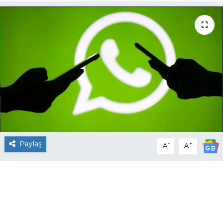
Paylaş
-
+
A
A