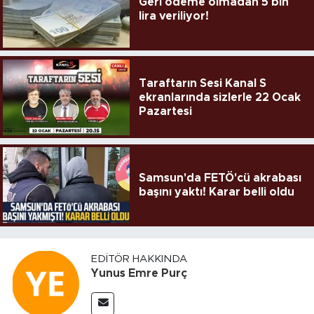
Geri ödeme olmadan 5 bin
lira veriliyor!
Taraftarın Sesi Kanal S
ekranlarında sizlerle 22 Ocak
Pazartesi
Samsun'da FETÖ'cü akrabası
başını yaktı! Karar belli oldu
EDITÖR HAKKINDA
Yunus Emre Purç