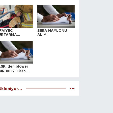
FAİYECİ
SERA NAYLONU
URTARMA
ALIMI
YAFETİ SATIN
LINACAKTIR
SKİ'den blower
upları için bakım
alesi
kleniyor...