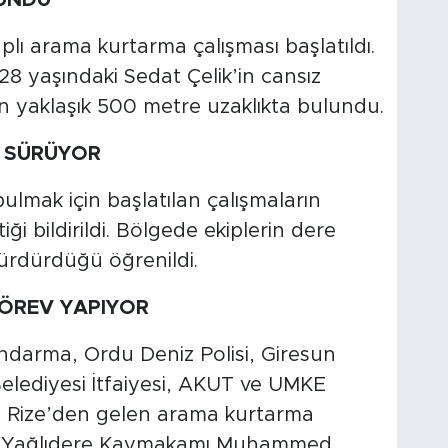
lı arama kurtarma çalışması başlatıldı.
8 yaşındaki Sedat Çelik’in cansız
n yaklaşık 500 metre uzaklıkta bulundu.
I SÜRÜYOR
ulmak için başlatılan çalışmaların
 bildirildi. Bölgede ekiplerin dere
ürdürdüğü öğrenildi.
GÖREV YAPIYOR
darma, Ordu Deniz Polisi, Giresun
 Belediyesi İtfaiyesi, AKUT ve UMKE
ve Rize’den gelen arama kurtarma
aları Yağlıdere Kaymakamı Muhammed