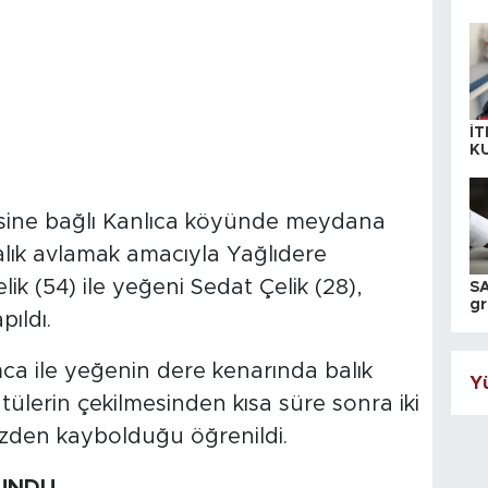
İT
K
KI
A
çesine bağlı Kanlıca köyünde meydana
balık avlamak amacıyla Yağlıdere
k (54) ile yeğeni Sedat Çelik (28),
SA
gr
ıldı.
ih
ca ile yeğenin dere kenarında balık
Yü
ntülerin çekilmesinden kısa süre sonra iki
gözden kaybolduğu öğrenildi.
LUNDU