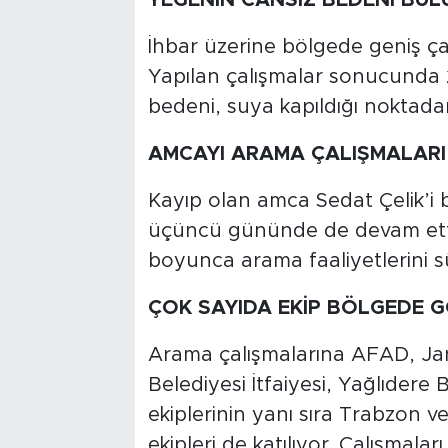
İhbar üzerine bölgede geniş çap
Yapılan çalışmalar sonucunda 2
bedeni, suya kapıldığı noktada
AMCAYI ARAMA ÇALIŞMALAR
Kayıp olan amca Sedat Çelik’i b
üçüncü gününde de devam ettiği
boyunca arama faaliyetlerini s
ÇOK SAYIDA EKİP BÖLGEDE 
Arama çalışmalarına AFAD, Jan
Belediyesi İtfaiyesi, Yağlıdere
ekiplerinin yanı sıra Trabzon 
ekipleri de katılıyor. Çalışm