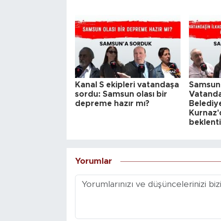
Kanal S ekipleri vatandaşa
Samsunl
sordu: Samsun olası bir
Vatanda
depreme hazır mı?
Belediy
Kurnaz'd
beklenti
Yorumlar