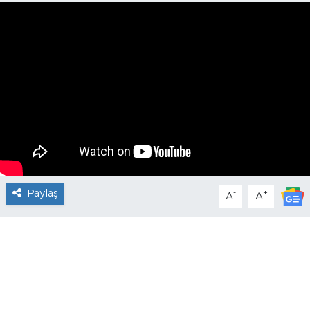
Paylaş
-
+
A
A