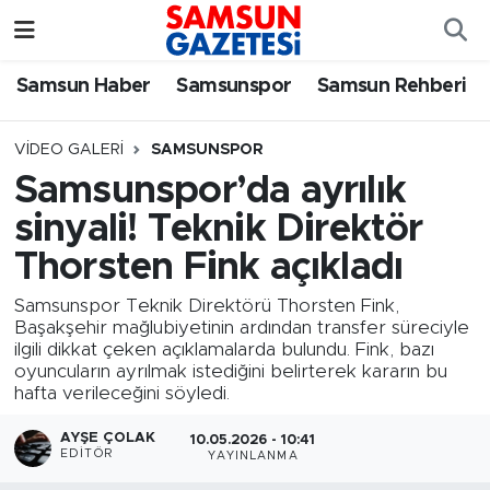
Samsun Haber
Samsun Nöbetçi Eczaneler
Samsun Haber
Samsunspor
Samsun Rehberi
Samsunspor
Samsun Hava Durumu
VIDEO GALERI
SAMSUNSPOR
Samsunspor’da ayrılık
Samsun Rehberi
SAMSUN Namaz Vakitleri
sinyali! Teknik Direktör
Resmi İlanlar
Samsun Trafik Yoğunluk Haritası
Thorsten Fink açıkladı
Samsunspor Teknik Direktörü Thorsten Fink,
Süper Lig Puan Durumu ve Fikstür
Başakşehir mağlubiyetinin ardından transfer süreciyle
ilgili dikkat çeken açıklamalarda bulundu. Fink, bazı
Tüm Manşetler
oyuncuların ayrılmak istediğini belirterek kararın bu
hafta verileceğini söyledi.
Son Dakika Haberleri
AYŞE ÇOLAK
10.05.2026 - 10:41
EDITÖR
YAYINLANMA
Haber Arşivi