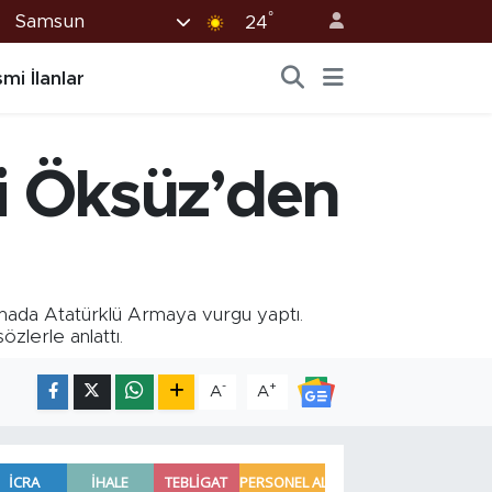
°
Samsun
24
mi İlanlar
i Öksüz’den
amada Atatürklü Armaya vurgu yaptı.
zlerle anlattı.
-
+
A
A