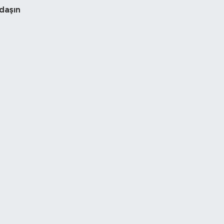
daşın