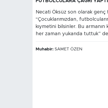
FUTBOLCULARA ÇAĞRI YAPTI
Necati Öksüz son olarak genç 
“Çocuklarımızdan, futbolcular
kıymetini bilsinler. Bu armanın 
her zaman yukarıda tuttuk” de
Muhabir:
SAMET ÖZEN