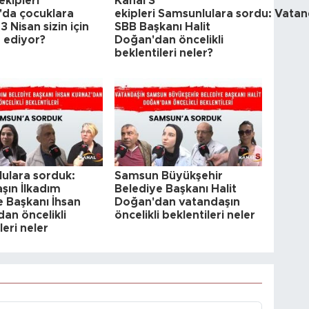
ekipleri
Kanal S
da çocuklara
ekipleri Samsunlulara sordu: Vatan
3 Nisan sizin için
SBB Başkanı Halit
e ediyor?
Doğan'dan öncelikli
beklentileri neler?
ulara sorduk:
Samsun Büyükşehir
şın İlkadım
Belediye Başkanı Halit
e Başkanı İhsan
Doğan'dan vatandaşın
an öncelikli
öncelikli beklentileri neler
leri neler