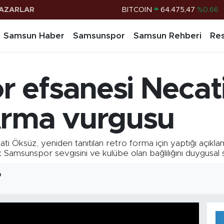
AZARLAR
DOLAR
47,5971
%0.05
EURO
55,1336
%0.18
Samsun Haber
Samsunspor
Samsun Rehberi
Res
STERLİN
64,2534
%0.22
G.ALTIN
6518.23
%0.39
 efsanesi Necat
BİST100
13.703
%0
Arma vurgusu
i Öksüz, yeniden tanıtılan retro forma için yaptığı açıkl
msunspor sevgisini ve kulübe olan bağlılığını duygusal sö
0