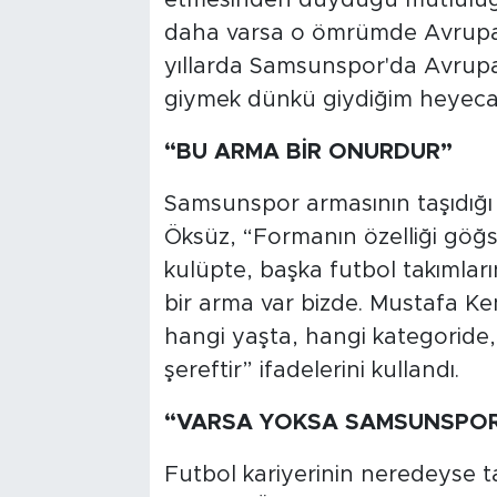
daha varsa o ömrümde Avrupa
yıllarda Samsunspor'da Avrup
giymek dünkü giydiğim heyecan
“BU ARMA BİR ONURDUR”
Samsunspor armasının taşıdığ
Öksüz, “Formanın özelliği göğs
kulüpte, başka futbol takımla
bir arma var bizde. Mustafa Ke
hangi yaşta, hangi kategoride,
şereftir” ifadelerini kullandı.
“VARSA YOKSA SAMSUNSPO
Futbol kariyerinin neredeyse 