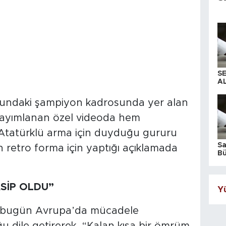
S
AL
undaki şampiyon kadrosunda yer alan
yayımlanan özel videoda hem
Atatürklü arma için duyduğu gururu
S
an retro forma için yaptığı açıklamada
Bü
iş
SİP OLDU”
Yü
 bugün Avrupa’da mücadele
dile getirerek, “Kalan kısa bir ömrüm