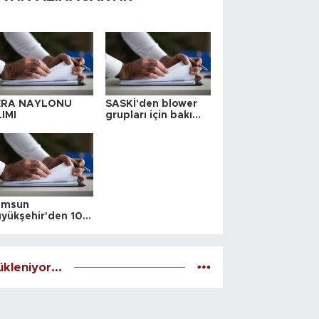
ERA NAYLONU
SASKİ'den blower
IMI
grupları için bakım
ihalesi
amsun
yükşehir'den 10
 yeri satış ihalesi
kleniyor...