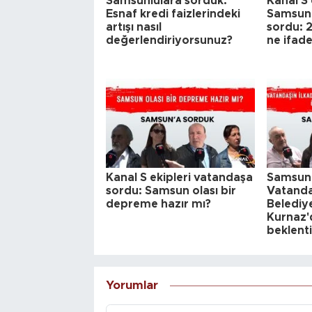
Samsunlulara sorduk:
Kanal S 
Esnaf kredi faizlerindeki
Samsun'
artışı nasıl
sordu: 2
değerlendiriyorsunuz?
ne ifad
Kanal S ekipleri vatandaşa
Samsunl
sordu: Samsun olası bir
Vatanda
depreme hazır mı?
Belediy
Kurnaz'd
beklenti
Yorumlar