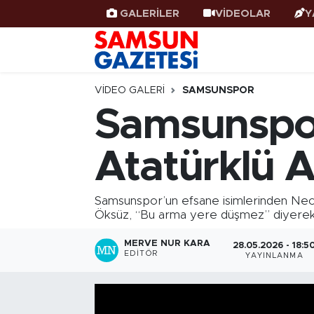
GALERİLER
VİDEOLAR
Y
Samsun Haber
Samsun Nöbetçi Eczaneler
Samsunspor
Samsun Hava Durumu
VIDEO GALERI
SAMSUNSPOR
Samsunspor
Samsun Rehberi
SAMSUN Namaz Vakitleri
Atatürklü 
Resmi İlanlar
Samsun Trafik Yoğunluk Haritası
Süper Lig Puan Durumu ve Fikstür
Samsunspor’un efsane isimlerinden Necat
Öksüz, “Bu arma yere düşmez” diyerek Sa
Tüm Manşetler
MERVE NUR KARA
28.05.2026 - 18:5
EDITÖR
YAYINLANMA
Son Dakika Haberleri
Haber Arşivi