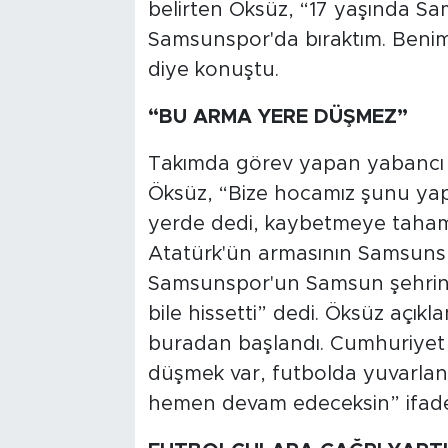
belirten Öksüz, “17 yaşında Sa
Samsunspor'da bıraktım. Benim
diye konuştu.
“BU ARMA YERE DÜŞMEZ”
Takımda görev yapan yabancı b
Öksüz, “Bize hocamız şunu ya
yerde dedi, kaybetmeye taham
Atatürk'ün armasının Samsunspo
Samsunspor'un Samsun şehrinin
bile hissetti” dedi. Öksüz açıkl
buradan başlandı. Cumhuriyet 
düşmek var, futbolda yuvarla
hemen devam edeceksin” ifadele