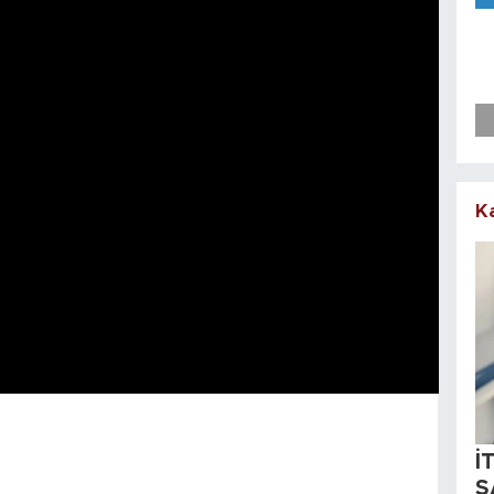
K
İ
S