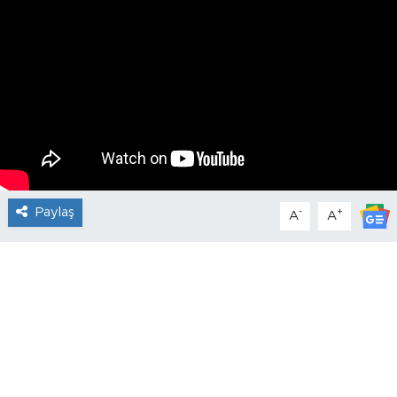
Paylaş
-
+
A
A