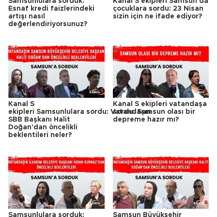
Samsunlulara sorduk:
Kanal S ekipleri Samsun'da
Esnaf kredi faizlerindeki
çocuklara sordu: 23 Nisan
artışı nasıl
sizin için ne ifade ediyor?
değerlendiriyorsunuz?
Kanal S
Kanal S ekipleri vatandaşa
ekipleri Samsunlulara sordu: Vatandaşın
sordu: Samsun olası bir
SBB Başkanı Halit
depreme hazır mı?
Doğan'dan öncelikli
beklentileri neler?
Samsunlulara sorduk:
Samsun Büyükşehir