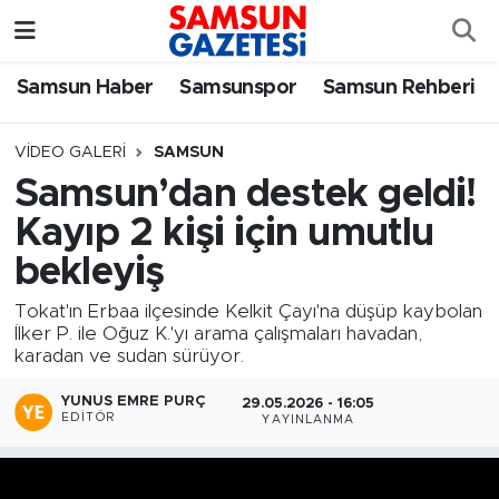
Samsun Haber
Samsun Nöbetçi Eczaneler
Samsun Haber
Samsunspor
Samsun Rehberi
Samsunspor
Samsun Hava Durumu
VIDEO GALERI
SAMSUN
Samsun’dan destek geldi!
Samsun Rehberi
SAMSUN Namaz Vakitleri
Kayıp 2 kişi için umutlu
Resmi İlanlar
Samsun Trafik Yoğunluk Haritası
bekleyiş
Tokat'ın Erbaa ilçesinde Kelkit Çayı'na düşüp kaybolan
Süper Lig Puan Durumu ve Fikstür
İlker P. ile Oğuz K.'yı arama çalışmaları havadan,
karadan ve sudan sürüyor.
Tüm Manşetler
YUNUS EMRE PURÇ
29.05.2026 - 16:05
EDITÖR
YAYINLANMA
Son Dakika Haberleri
Haber Arşivi