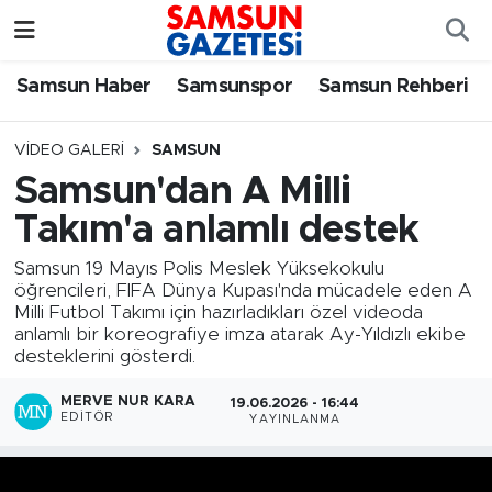
Samsun Haber
Samsun Nöbetçi Eczaneler
Samsun Haber
Samsunspor
Samsun Rehberi
Samsunspor
Samsun Hava Durumu
VIDEO GALERI
SAMSUN
Samsun'dan A Milli
Samsun Rehberi
SAMSUN Namaz Vakitleri
Takım'a anlamlı destek
Resmi İlanlar
Samsun Trafik Yoğunluk Haritası
Samsun 19 Mayıs Polis Meslek Yüksekokulu
öğrencileri, FIFA Dünya Kupası'nda mücadele eden A
Süper Lig Puan Durumu ve Fikstür
Milli Futbol Takımı için hazırladıkları özel videoda
anlamlı bir koreografiye imza atarak Ay-Yıldızlı ekibe
desteklerini gösterdi.
Tüm Manşetler
MERVE NUR KARA
19.06.2026 - 16:44
Son Dakika Haberleri
EDITÖR
YAYINLANMA
Haber Arşivi