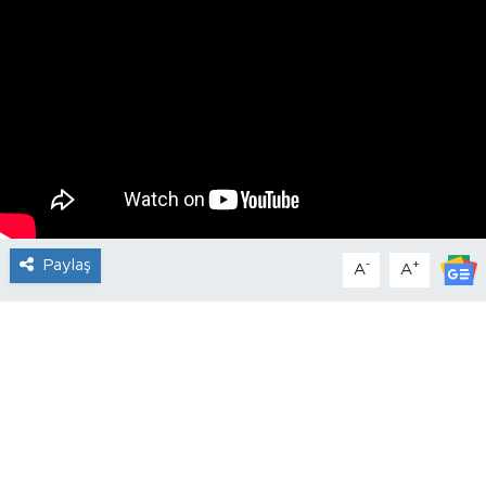
Paylaş
-
+
A
A