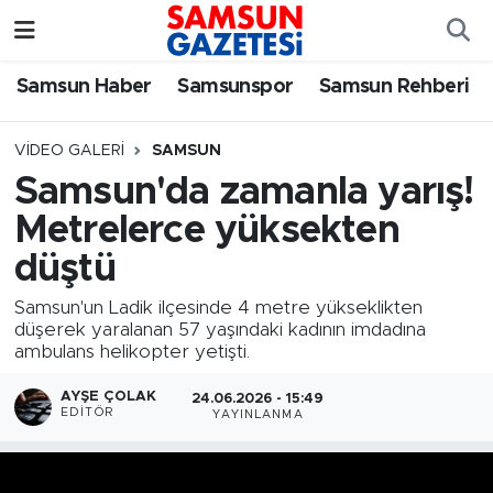
Samsun Haber
Samsun Nöbetçi Eczaneler
Samsun Haber
Samsunspor
Samsun Rehberi
Samsunspor
Samsun Hava Durumu
VIDEO GALERI
SAMSUN
Samsun'da zamanla yarış!
Samsun Rehberi
SAMSUN Namaz Vakitleri
Metrelerce yüksekten
Resmi İlanlar
Samsun Trafik Yoğunluk Haritası
düştü
Samsun'un Ladik ilçesinde 4 metre yükseklikten
Süper Lig Puan Durumu ve Fikstür
düşerek yaralanan 57 yaşındaki kadının imdadına
ambulans helikopter yetişti.
Tüm Manşetler
AYŞE ÇOLAK
24.06.2026 - 15:49
EDITÖR
YAYINLANMA
Son Dakika Haberleri
Haber Arşivi