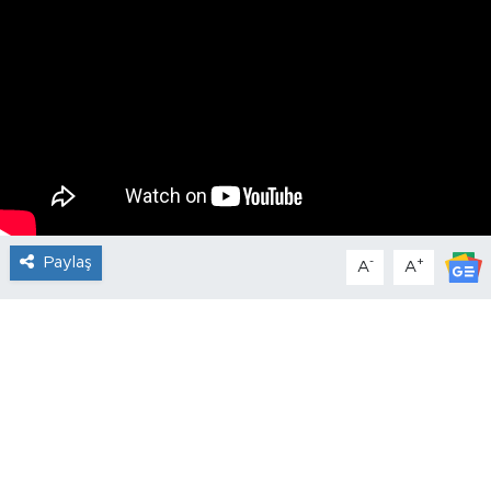
Paylaş
-
+
A
A