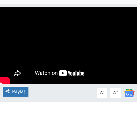
Paylaş
-
+
A
A