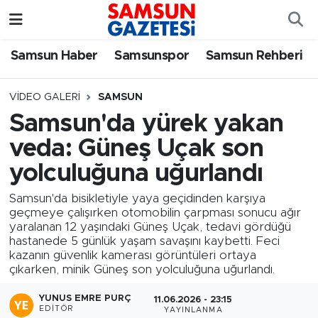
Samsun Haber
Samsun Nöbetçi Eczaneler
Samsun Haber
Samsunspor
Samsun Rehberi
Samsunspor
Samsun Hava Durumu
VIDEO GALERI
SAMSUN
Samsun'da yürek yakan
Samsun Rehberi
SAMSUN Namaz Vakitleri
veda: Güneş Uçak son
Resmi İlanlar
Samsun Trafik Yoğunluk Haritası
yolculuğuna uğurlandı
Samsun'da bisikletiyle yaya geçidinden karşıya
Süper Lig Puan Durumu ve Fikstür
geçmeye çalışırken otomobilin çarpması sonucu ağır
yaralanan 12 yaşındaki Güneş Uçak, tedavi gördüğü
Tüm Manşetler
hastanede 5 günlük yaşam savaşını kaybetti. Feci
kazanın güvenlik kamerası görüntüleri ortaya
çıkarken, minik Güneş son yolculuğuna uğurlandı.
Son Dakika Haberleri
YUNUS EMRE PURÇ
11.06.2026 - 23:15
Haber Arşivi
EDITÖR
YAYINLANMA