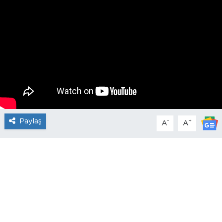
Paylaş
-
+
A
A