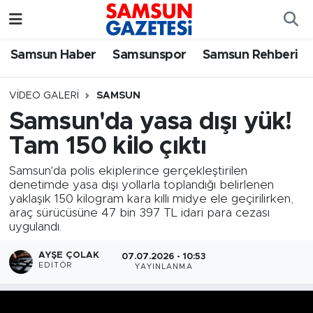
Samsun Haber
Samsun Nöbetçi Eczaneler
Samsun Haber
Samsunspor
Samsun Rehberi
Samsunspor
Samsun Hava Durumu
VIDEO GALERI
SAMSUN
Samsun'da yasa dışı yük!
Samsun Rehberi
SAMSUN Namaz Vakitleri
Tam 150 kilo çıktı
Resmi İlanlar
Samsun Trafik Yoğunluk Haritası
Samsun'da polis ekiplerince gerçekleştirilen
denetimde yasa dışı yollarla toplandığı belirlenen
Süper Lig Puan Durumu ve Fikstür
yaklaşık 150 kilogram kara kıllı midye ele geçirilirken,
araç sürücüsüne 47 bin 397 TL idari para cezası
uygulandı.
Tüm Manşetler
AYŞE ÇOLAK
07.07.2026 - 10:53
Son Dakika Haberleri
EDITÖR
YAYINLANMA
Haber Arşivi